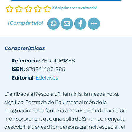
¡Sé el primero en valorarlo!
¡Compártelo!
Características
Referencia:
ZED-4061886
ISBN:
9788414061886
Editorial:
Edelvives
L?arribada a l?escola d?Hermínia, la mestra nova,
significa l?entrada de l?alumnat al món de la
imaginació i de la fantasia a través de l?educació. Un
món sorprenent que una colla de 3r han començat a
descobrir a través d?un personatge molt especial, el