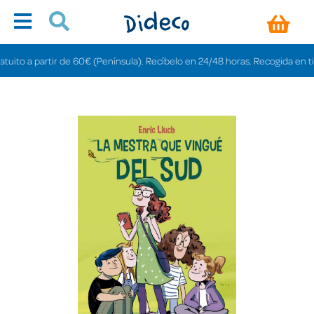
o a partir de 60€ (Península). Recíbelo en 24/48 horas. Recogida en tiendas