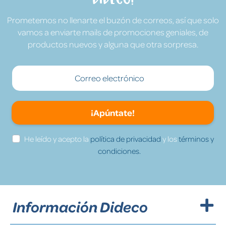
Prometemos no llenarte el buzón de correos, así que solo
vamos a enviarte mails de promociones geniales, de
productos nuevos y alguna que otra sorpresa.
¡Apúntate!
He leído y acepto la
política de privacidad
y los
términos y
condiciones.
Información Dideco