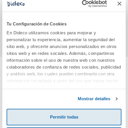
Shining Lights B2
Biología y Geología
Mi n
Student s Book
3. (Comunidad en
with Interactive
Red)
eBook English for
44,20€
52,30€
Tu Configuración de Cookies
Spanish Spea
En Dideco utilizamos cookies para mejorar y
Comprar
Comprar
personalizar tu experiencia, aumentar la seguridad del
sitio web, y ofrecerte anuncios personalizados en otros
sitios web y en redes sociales. Además, compartimos
información sobre el uso de nuestra web con nuestros
colaboradores de confianza de redes sociales, publicidad
y análisis web, los cuales pueden combinarla con otra
Cuéntanos tu opinión
información recopilada a partir del uso que hayas hecho
de sus servicios. Para más información consulta la
¡Sé el primero en valorar este producto!
Política de Cookies
y la
Política de Privacidad
.
Mostrar detalles
Debes iniciar sesión para poder valorarlo
Permitir todas