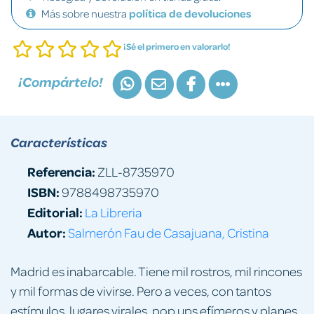
Más sobre nuestra
política de devoluciones
¡Sé el primero en valorarlo!
¡Compártelo!
Características
Referencia:
ZLL-8735970
ISBN:
9788498735970
Editorial:
La Libreria
Autor:
Salmerón Fau de Casajuana, Cristina
Madrid es inabarcable. Tiene mil rostros, mil rincones
y mil formas de vivirse. Pero a veces, con tantos
estímulos, lugares virales, pop ups efímeros y planes