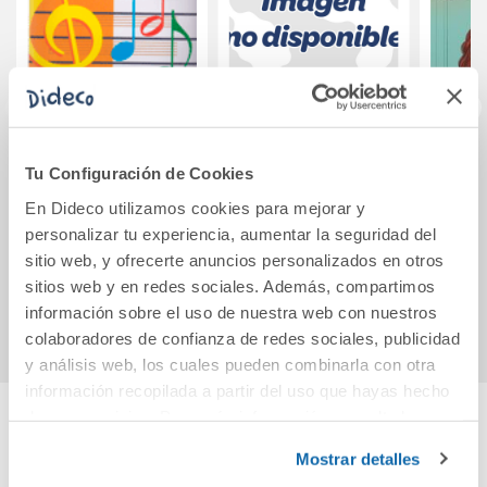
CUADERNO
TBP ESO 1
Tod
Tu Configuración de Cookies
MUSICA 9
DISCOVER SB
(M
En Dideco utilizamos cookies para mejorar y
DEMO
personalizar tu experiencia, aumentar la seguridad del
2,50€
0,01€
sitio web, y ofrecerte anuncios personalizados en otros
sitios web y en redes sociales. Además, compartimos
Comprar
Comprar
información sobre el uso de nuestra web con nuestros
colaboradores de confianza de redes sociales, publicidad
y análisis web, los cuales pueden combinarla con otra
información recopilada a partir del uso que hayas hecho
de sus servicios. Para más información consulta la
Política de Cookies
y la
Política de Privacidad
.
Cuéntanos tu opinión
Mostrar detalles