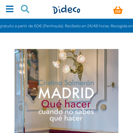
ito a partir de 60€ (Península). Recíbelo en 24/48 horas. Recogida en tiend