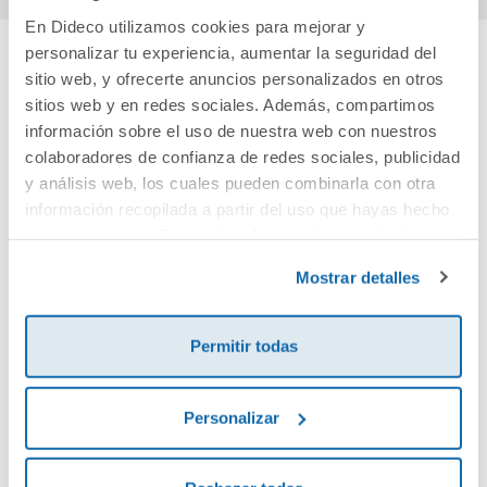
En Dideco utilizamos cookies para mejorar y
personalizar tu experiencia, aumentar la seguridad del
sitio web, y ofrecerte anuncios personalizados en otros
Cuéntanos tu opinión
sitios web y en redes sociales. Además, compartimos
información sobre el uso de nuestra web con nuestros
¡Sé el primero en valorar este producto!
colaboradores de confianza de redes sociales, publicidad
y análisis web, los cuales pueden combinarla con otra
información recopilada a partir del uso que hayas hecho
Debes iniciar sesión para poder valorarlo
de sus servicios. Para más información consulta la
Política de Cookies
y la
Política de Privacidad
.
Mostrar detalles
Permitir todas
Personalizar
Envía tu opinión