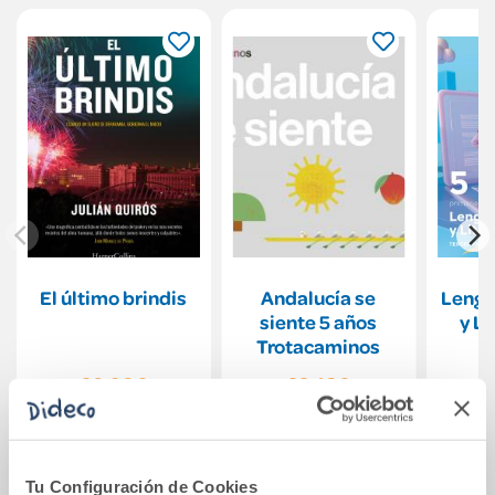
El último brindis
Andalucía se
Lengu
siente 5 años
y Li
Trotacaminos
P
Tr
20,90€
22,43€
Comprar
Comprar
Tu Configuración de Cookies