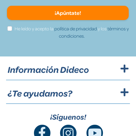
¡Apúntate!
He leído y acepto la
política de privacidad
y los
términos y
condiciones.
Información Dideco
¿Te ayudamos?
¡Síguenos!