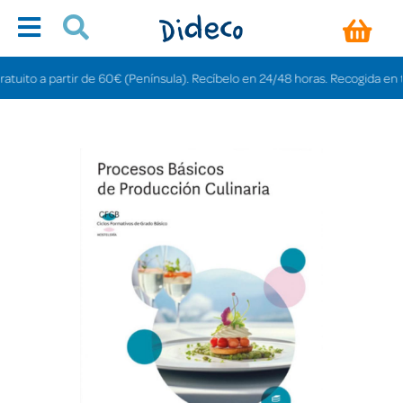
ito a partir de 60€ (Península). Recíbelo en 24/48 horas. Recogida en tiend