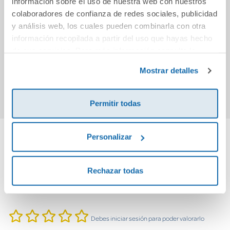
información sobre el uso de nuestra web con nuestros
colaboradores de confianza de redes sociales, publicidad
El paraguas de
La llama Matilde
Mi ca
y análisis web, los cuales pueden combinarla con otra
Cebra
información recopilada a partir del uso que hayas hecho
de sus servicios. Para más información consulta la
14,90€
5,95€
Política de Cookies
y la
Política de Privacidad
.
Mostrar detalles
Comprar
Comprar
Permitir todas
Personalizar
Cuéntanos tu opinión
Rechazar todas
¡Sé el primero en valorar este producto!
Debes iniciar sesión para poder valorarlo