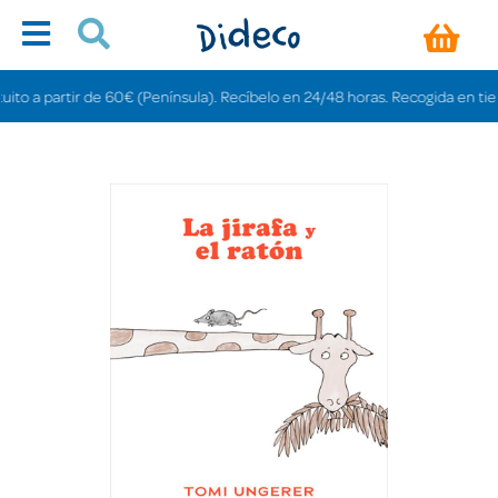
 a partir de 60€ (Península). Recíbelo en 24/48 horas. Recogida en tiendas 