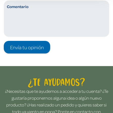
Envía tu opinión
¿Te ayudamos?
¿Necesitas que te ayudemos a acceder a tu cuenta? ¿Te
gustaría proponernos alguna idea o algún nuevo
producto? ¿Has realizado un pedido y quieres saber si
todo va viento en popa? Ponte en contacto con