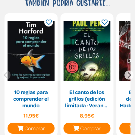
También podría gustarte...
10 reglas para
El canto de los
El
comprender el
grillos (edición
des
mundo
limitada · Verano)
Hades
(Serie Luciérnagas
11,95€
8,95€
2)
Comprar
Comprar