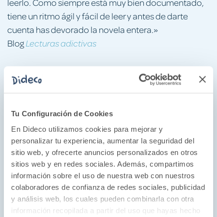
leerlo. Como siempre está muy bien documentado,
tiene un ritmo ágil y fácil de leer y antes de darte
cuenta has devorado la novela entera.»
Blog
Lecturas adictivas
«Con una narración de nuevo impecable, elegante y
envolvente la autora consigue atraparnos en una
doble historia con gran cantidad de documentación
histórica y cultural verídica, con personajes reales,
Tu Configuración de Cookies
con una ambientación precisa y fascinante y
En Dideco utilizamos cookies para mejorar y
rodeada de emociones y descubrimientos
personalizar tu experiencia, aumentar la seguridad del
personales y sentimentales.»
sitio web, y ofrecerte anuncios personalizados en otros
Blog
sitios web y en redes sociales. Además, compartimos
El templo de la lectura
información sobre el uso de nuestra web con nuestros
colaboradores de confianza de redes sociales, publicidad
«La autora consigue una y otra vez atraparnos en
y análisis web, los cuales pueden combinarla con otra
cada una de sus novelas gracias a la perfecta
información recopilada a partir del uso que hayas hecho