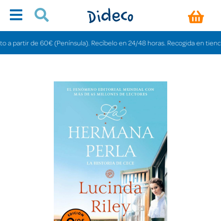
rtir de 60€ (Península). Recíbelo en 24/48 horas. Recogida en tiendas grati