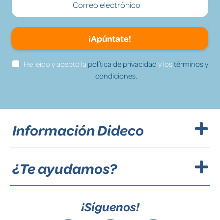
¡Apúntate!
He leído y acepto la
política de privacidad
y los
términos y
condiciones.
Información Dideco
¿Te ayudamos?
¡Síguenos!