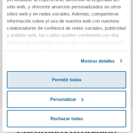
sitio web, y ofrecerte anuncios personalizados en otros
sitios web y en redes sociales. Además, compartimos
información sobre el uso de nuestra web con nuestros
colaboradores de confianza de redes sociales, publicidad
y análisis web, los cuales pueden combinarla con otra
información recopilada a partir del uso que hayas hecho
de sus servicios. Para más información consulta la
El joyero de la reina
La psicología del
Por
dinero. Cómo
v
Política de Cookies
y la
Política de Privacidad
.
Mostrar detalles
piensan los ricos
13,95€
10,95€
Permitir todas
Comprar
Comprar
Personalizar
Rechazar todas
Cuéntanos tu opinión