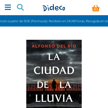
 a partir de 60€ (Península). Recíbelo en 24/48 horas. Recogida en tiendas 