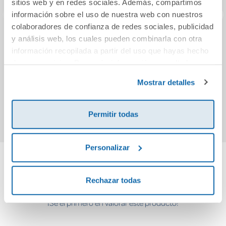
sitios web y en redes sociales. Además, compartimos
información sobre el uso de nuestra web con nuestros
colaboradores de confianza de redes sociales, publicidad
y análisis web, los cuales pueden combinarla con otra
Bésame mucho
Visiones
información recopilada a partir del uso que hayas hecho
de sus servicios. Para más información consulta la
Política de Cookies
y la
Política de Privacidad
.
8,95€
12,95€
Mostrar detalles
Comprar
Comprar
Permitir todas
Personalizar
Cuéntanos tu opinión
Rechazar todas
¡Sé el primero en valorar este producto!