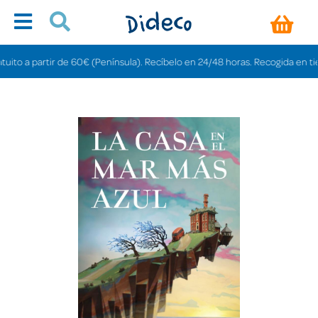
o a partir de 60€ (Península). Recíbelo en 24/48 horas. Recogida en tiendas 