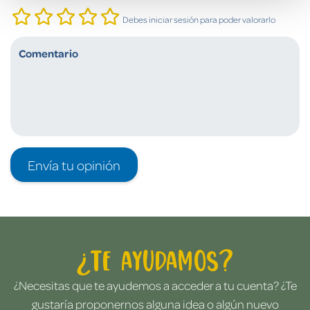
Debes iniciar sesión para poder valorarlo
Envía tu opinión
¿Te ayudamos?
¿Necesitas que te ayudemos a acceder a tu cuenta? ¿Te
gustaría proponernos alguna idea o algún nuevo