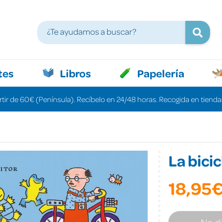
tes
Libros
Papelería
rtir de 60€ (Península). Recíbelo en 24/48 horas. Recogida en tiendas
La bici
18,95
No d