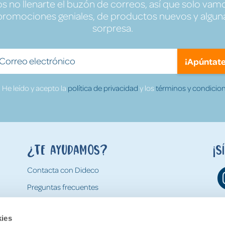
no llenarte el buzón de correos, así que solo vamo
promociones geniales, de productos nuevos y algun
sorpresa.
¡Apúntate
He leído y acepto la
política de privacidad
y los
términos y condicion
¿Te ayudamos?
¡S
Contacta con Dideco
Preguntas frecuentes
Formas de pago
kies
Gastos y condiciones de envío