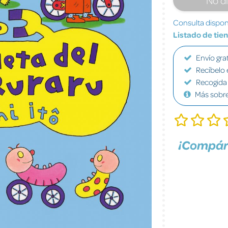
Consulta disponi
Listado de tie
Envío grat
Recíbelo 
Recogida 
Más sobr
¡Compár