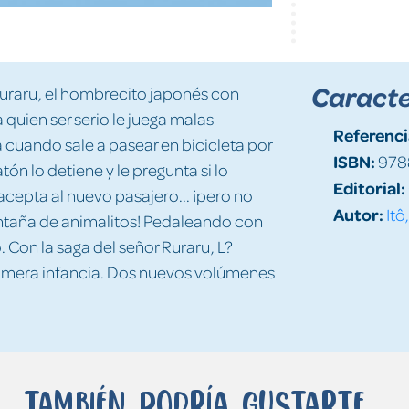
Caracte
Ruraru, el hombrecito japonés con
quien ser serio le juega malas
Referenci
 cuando sale a pasear en bicicleta por
ISBN:
978
tón lo detiene y le pregunta si lo
Editorial:
 acepta al nuevo pasajero... ¡pero no
Autor:
Itô
ntaña de animalitos! Pedaleando con
. Con la saga del señor Ruraru, L?
rimera infancia. Dos nuevos volúmenes
También podría gustarte...