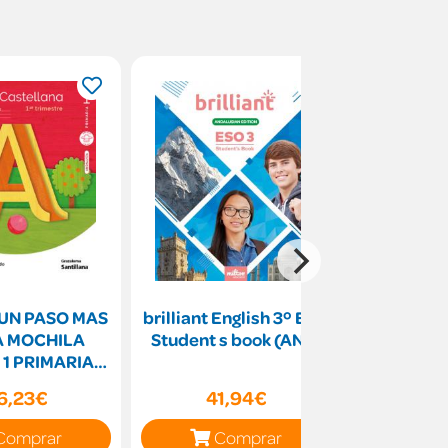
UN PASO MAS
brilliant English 3º ESO
Mi niñer
A MOCHILA
Student s book (AND)
 1 PRIMARIA
TRUYENDO
6,23€
41,94€
19
UNDOS
Comprar
Comprar
C