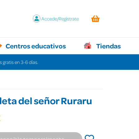
Accede/Regístrate
Centros educativos
Tiendas
 gratis en 3-6 días.
cleta del señor Ruraru
€
isponible temporalmente