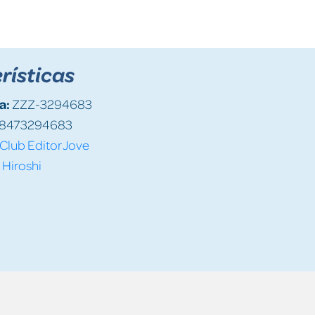
rísticas
a:
ZZZ-3294683
8473294683
Club Editor Jove
, Hiroshi