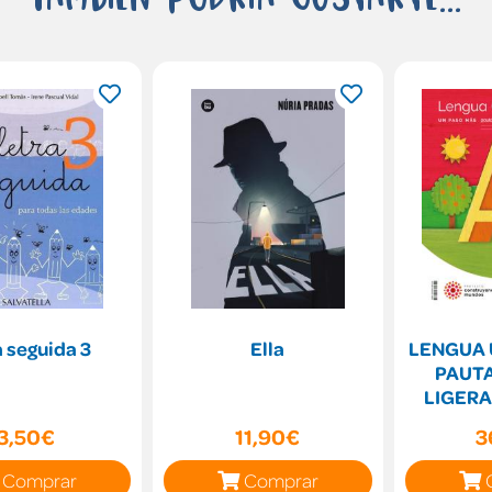
a seguida 3
Ella
LENGUA 
PAUT
LIGERA
CONS
3,50€
11,90€
3
M
Comprar
Comprar