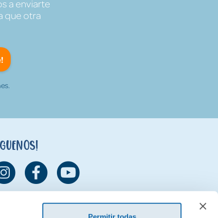
s a enviarte
a que otra
!
es.
íguenos!
Permitir todas