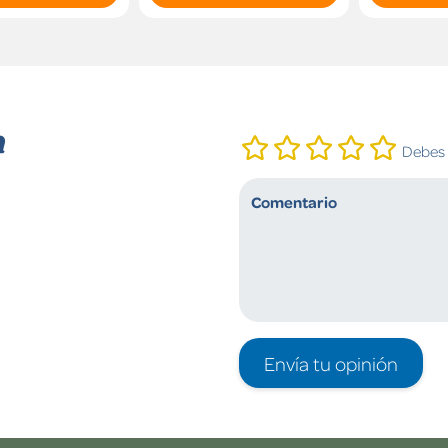
n
Debes i
Envía tu opinión