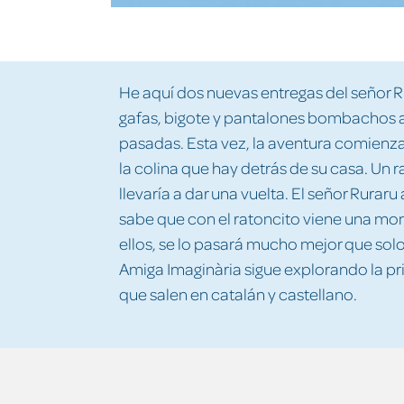
He aquí dos nuevas entregas del señor 
gafas, bigote y pantalones bombachos a 
pasadas. Esta vez, la aventura comienza
la colina que hay detrás de su casa. Un ra
llevaría a dar una vuelta. El señor Ruraru
sabe que con el ratoncito viene una mo
ellos, se lo pasará mucho mejor que solo
Amiga Imaginària sigue explorando la p
que salen en catalán y castellano.