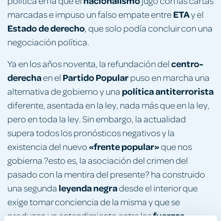
nacionalismo
política en la que el
jugó con las cartas
ETA
marcadas e impuso un falso empate entre
y el
Estado de derecho
, que solo podía concluir con una
negociación política.
centro-
Ya en los años noventa, la refundación del
derecha
Partido Popular
en el
puso en marcha una
política antiterrorista
alternativa de gobierno y una
diferente, asentada en la ley, nada más que en la ley,
pero en toda la ley. Sin embargo, la actualidad
supera todos los pronósticos negativos y la
«frente popular»
existencia del nuevo
que nos
gobierna ?esto es, la asociación del crimen del
pasado con la mentira del presente? ha construido
leyenda negra
una segunda
desde el interior que
exige tomar conciencia de la misma y que se
fuerzas
produzca un entendimiento entre las