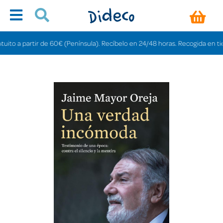
 a partir de 60€ (Península). Recíbelo en 24/48 horas. Recogida en tiendas 