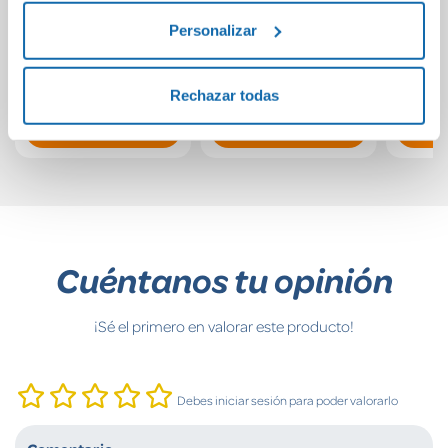
Siempre
El deseo de Conejo
Mini A
Personalizar
5,95€
16,90€
Rechazar todas
Comprar
Comprar
Cuéntanos tu opinión
¡Sé el primero en valorar este producto!
Debes iniciar sesión para poder valorarlo