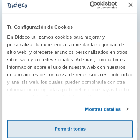
políticas de la derecha y del centro-derecha
para
evitar caer en la profundidad del abismo en el que
nos encontramos.
Tu Configuración de Cookies
En Dideco utilizamos cookies para mejorar y
personalizar tu experiencia, aumentar la seguridad del
También podría gustarte...
sitio web, y ofrecerte anuncios personalizados en otros
sitios web y en redes sociales. Además, compartimos
información sobre el uso de nuestra web con nuestros
colaboradores de confianza de redes sociales, publicidad
y análisis web, los cuales pueden combinarla con otra
información recopilada a partir del uso que hayas hecho
de sus servicios. Para más información consulta la
Política de Cookies
y la
Política de Privacidad
.
Mostrar detalles
Permitir todas