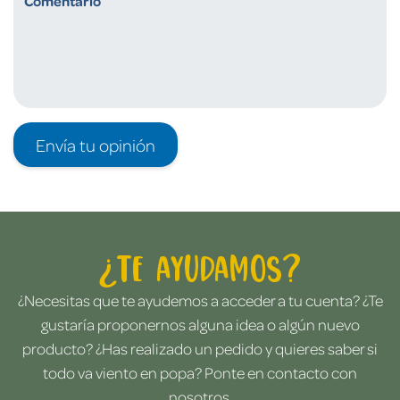
Envía tu opinión
¿Te ayudamos?
¿Necesitas que te ayudemos a acceder a tu cuenta? ¿Te
gustaría proponernos alguna idea o algún nuevo
producto? ¿Has realizado un pedido y quieres saber si
todo va viento en popa? Ponte en contacto con
nosotros.