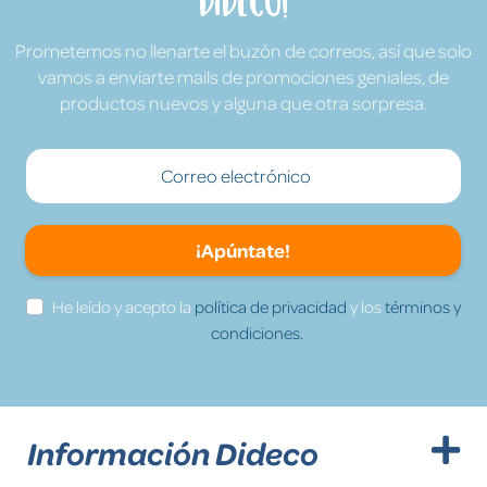
Dideco!
Prometemos no llenarte el buzón de correos, así que solo
vamos a enviarte mails de promociones geniales, de
productos nuevos y alguna que otra sorpresa.
¡Apúntate!
He leído y acepto la
política de privacidad
y los
términos y
condiciones.
Información Dideco