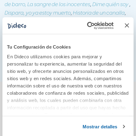
,
,
de barro, La sangre de los inocentes
Dime quién soy
,
,
Dispara, yo ya estoy muerto
Historia de un canalla
,
y
Tú no matarás
De ninguna parte
El niño que perdió
.
, su libro más
la guerra
Una historia compartida
personal, supuso un paréntesis en su obra de ficción.
Tifis y Argos fueron testigos cómplices de la escritura
Tu Configuración de Cookies
de todas ellas. Barbie será quien guarde los secretos
En Dideco utilizamos cookies para mejorar y
de los libros futuros.
personalizar tu experiencia, aumentar la seguridad del
sitio web, y ofrecerte anuncios personalizados en otros
sitios web y en redes sociales. Además, compartimos
información sobre el uso de nuestra web con nuestros
También podría gustarte...
colaboradores de confianza de redes sociales, publicidad
y análisis web, los cuales pueden combinarla con otra
información recopilada a partir del uso que hayas hecho
de sus servicios. Para más información consulta la
Política de Cookies
y la
Política de Privacidad
.
Mostrar detalles