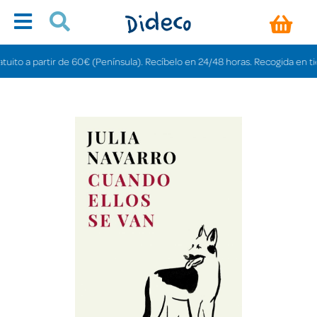
o a partir de 60€ (Península). Recíbelo en 24/48 horas. Recogida en tiendas