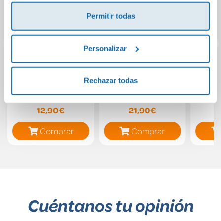
Permitir todas
Personalizar
Cuaderno Kids vol.
Mapa de
El
Rechazar todas
5
soledades
na
12,90€
21,90€
Comprar
Comprar
Cuéntanos tu opinión