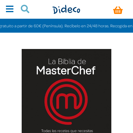
uito a partir de 60€ (Península). Recíbelo en 24/48 horas. Recogida en tien