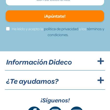
¡Apúntate!
He leído y acepto la
política de privacidad
y los
términos y
condiciones.
Información Dideco
¿Te ayudamos?
¡Síguenos!