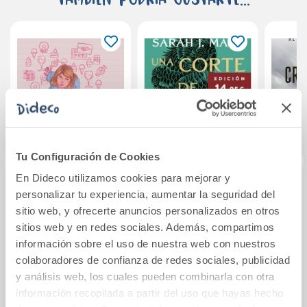
Tu Configuración de Cookies
En Dideco utilizamos cookies para mejorar y
personalizar tu experiencia, aumentar la seguridad del
El diario de Bridget
Una corte de
Los 
sitio web, y ofrecerte anuncios personalizados en otros
Jones
niebla y furia
sitios web y en redes sociales. Además, compartimos
información sobre el uso de nuestra web con nuestros
8,95€
14,96€
colaboradores de confianza de redes sociales, publicidad
y análisis web, los cuales pueden combinarla con otra
Comprar
Comprar
información recopilada a partir del uso que hayas hecho