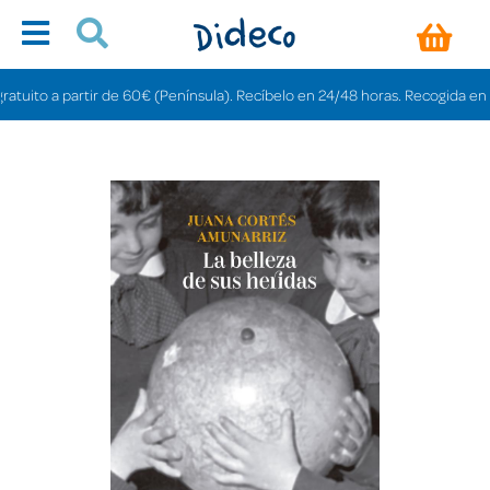
ito a partir de 60€ (Península). Recíbelo en 24/48 horas. Recogida en tiend