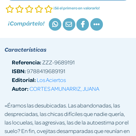
¡Sé el primero en valorarlo!
¡Compártelo!
Características
Referencia:
ZZZ-9689191
ISBN:
9788419689191
Editorial:
Los Aciertos
Autor:
CORTES AMUNARRIZ, JUANA
«Éramos las desubicadas. Las abandonadas, las
despreciadas, las chicas difíciles que nadie quería,
las locuelas, las agresivas, las de la autoestima por el
suelo? En fin, ovejitas desamparadas que reunían en