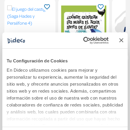
Tu Configuración de Cookies
En Dideco utilizamos cookies para mejorar y
El juego del castigo
Proyecto: Viaje al
E
personalizar tu experiencia, aumentar la seguridad del
(Saga Hades y
centro de la
ELEV
sitio web, y ofrecerte anuncios personalizados en otros
Perséfone 4)
curiosidad -
EXER
sitios web y en redes sociales. Además, compartimos
Esencia.
19,95€
51,95€
información sobre el uso de nuestra web con nuestros
Conocimiento del
colaboradores de confianza de redes sociales, publicidad
Medio 1
Comprar
Comprar
y análisis web, los cuales pueden combinarla con otra
información recopilada a partir del uso que hayas hecho
de sus servicios. Para más información consulta la