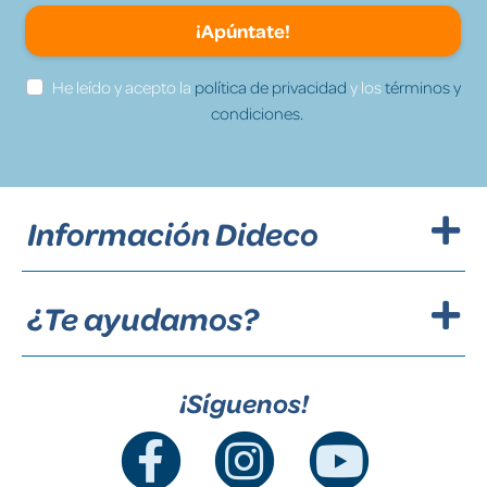
¡Apúntate!
He leído y acepto la
política de privacidad
y los
términos y
condiciones.
Información Dideco
¿Te ayudamos?
¡Síguenos!