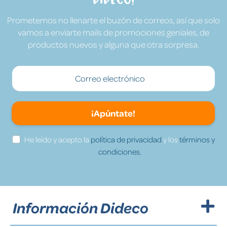
Prometemos no llenarte el buzón de correos, así que solo
vamos a enviarte mails de promociones geniales, de
productos nuevos y alguna que otra sorpresa.
¡Apúntate!
He leído y acepto la
política de privacidad
y los
términos y
condiciones.
Información Dideco