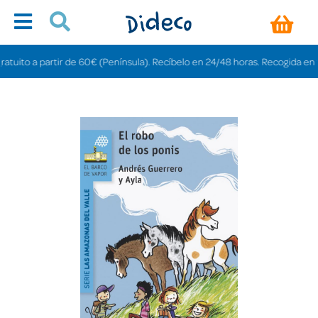
ito a partir de 60€ (Península). Recíbelo en 24/48 horas. Recogida en tiend