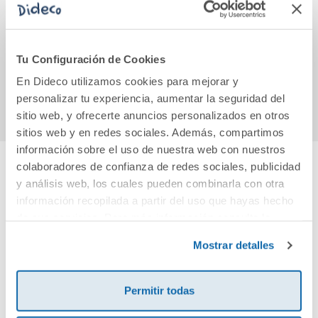
La LPAC Martina
Ona, l estrella del
Gatit
XXL
pop
12,95€
14,96€
Tu Configuración de Cookies
En Dideco utilizamos cookies para mejorar y
Comprar
Comprar
personalizar tu experiencia, aumentar la seguridad del
sitio web, y ofrecerte anuncios personalizados en otros
sitios web y en redes sociales. Además, compartimos
información sobre el uso de nuestra web con nuestros
colaboradores de confianza de redes sociales, publicidad
y análisis web, los cuales pueden combinarla con otra
Cuéntanos tu opinión
información recopilada a partir del uso que hayas hecho
de sus servicios. Para más información consulta la
¡Sé el primero en valorar este producto!
Política de Cookies
y la
Política de Privacidad
.
Mostrar detalles
Debes iniciar sesión para poder valorarlo
Permitir todas