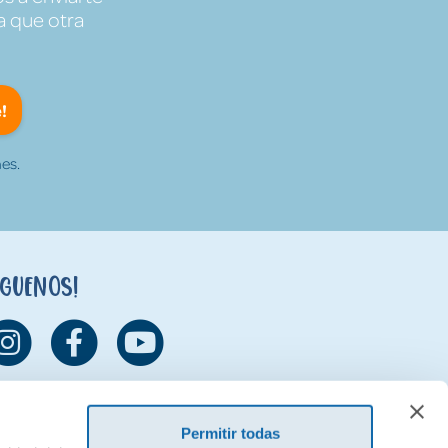
a que otra
!
es.
íguenos!
Permitir todas