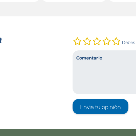
n
Debes i
Envía tu opinión