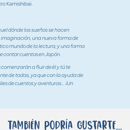
tro Kamishibai.
quel dónde los sueños se hacen
la imaginación, una nueva forma de
ástico mundo de la lectura; y una forma
de contar cuentos en Japón.
s comenzarán a fluir de él y tú te
nte de todas, ya que con la ayuda de
les de cuentos y aventuras... ¡Un
También podría gustarte...