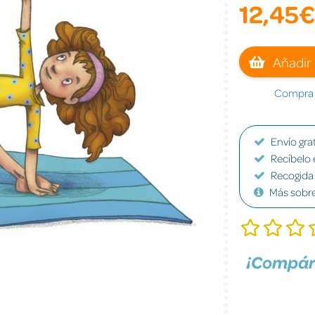
12,45€
Añadir 
Compra a
Envío grat
Recíbelo 
Recogida 
Más sobr
¡Compár