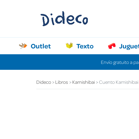
Outlet
Texto
Jugue
Envío gratuito a pa
Dideco
Libros
Kamishibai
Cuento Kamishibai M