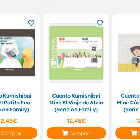
o Kamishibai
Cuento Kamishibai
Cuento
El Patito Feo
Mini: El Viaje de Alvin
Mini: Có
e A4 Family)
(Serie A4 Family)
(Serie
12,45€
12,45€
1
Comprar
Comprar