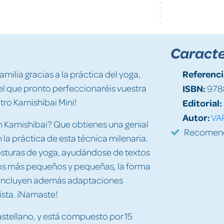
Caracte
Referenci
familia gracias a la práctica del yoga,
 el que pronto perfeccionaréis vuestra
ISBN:
978
atro Kamishibai Mini!
Editorial:
Autor:
VA
Kamishibai? Que obtienes una genial
Recomenda
n la práctica de esta técnica milenaria.
osturas de yoga, ayudándose de textos
los más pequeños y pequeñas, la forma
as incluyen además adaptaciones
ista. ¡Namaste!
astellano, y está compuesto por 15