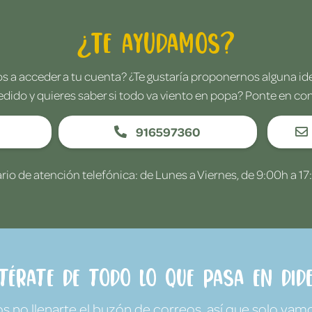
¿Te ayudamos?
 a acceder a tu cuenta? ¿Te gustaría proponernos alguna i
edido y quieres saber si todo va viento en popa? Ponte en co
916597360
rio de atención telefónica: de Lunes a Viernes, de 9:00h a 17
ntérate de todo lo que pasa en Dide
no llenarte el buzón de correos, así que solo vamo