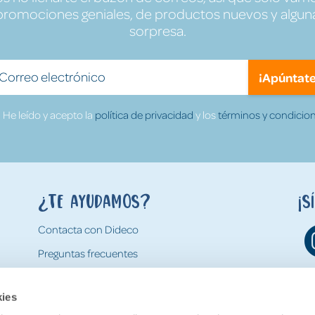
promociones geniales, de productos nuevos y algun
sorpresa.
¡Apúntate
He leído y acepto la
política de privacidad
y los
términos y condicion
¿Te ayudamos?
¡S
Contacta con Dideco
Preguntas frecuentes
Formas de pago
kies
Gastos y condiciones de envío