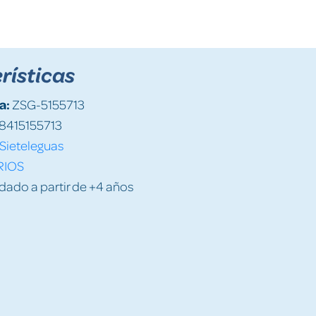
rísticas
a:
ZSG-5155713
8415155713
Sieteleguas
RIOS
do a partir de +4 años