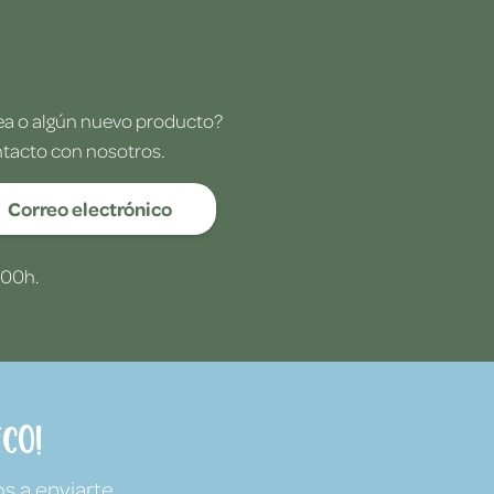
dea o algún nuevo producto?
ntacto con nosotros.
Correo electrónico
:00h.
co!
s a enviarte