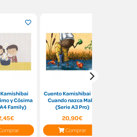
 Kamishibai
Cuento Kamishibai Big:
Teatro Kam
simo y Cósima
Cuando nazca Malik
con Cuen
 A4 Family)
(Serie A3 Pro)
Nimbro y l
Nubes 
2,45€
20,90€
57
Fa
Comprar
Comprar
C