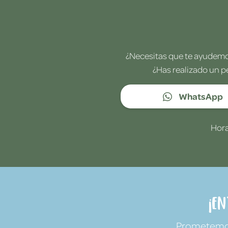
¿Necesitas que te ayudemos
¿Has realizado un p
WhatsApp
Hora
¡E
Prometemos 