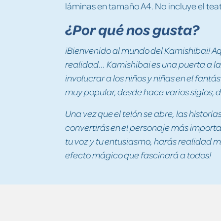
láminas en tamaño A4. No incluye el tea
¿Por qué nos gusta?
¡Bienvenido al mundo del Kamishibai! A
realidad... Kamishibai es una puerta a 
involucrar a los niños y niñas en el fant
muy popular, desde hace varios siglos, 
Una vez que el telón se abre, las historia
convertirás en el personaje más importa
tu voz y tu entusiasmo, harás realidad mi
efecto mágico que fascinará a todos!