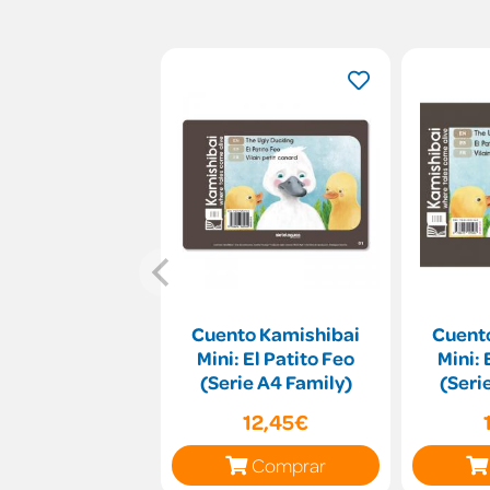
Cuento Kamishibai
Cuent
Mini: El Patito Feo
Mini: 
(Serie A4 Family)
(Seri
12,45€
Comprar