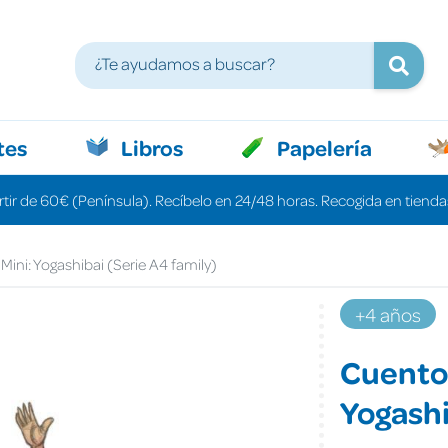
tes
Libros
Papelería
rtir de 60€ (Península). Recíbelo en 24/48 horas. Recogida en tiendas
ini: Yogashibai (Serie A4 family)
+4 años
Cuento 
Yogashi