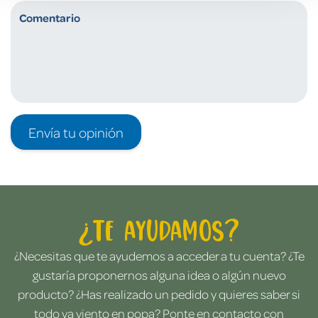
Envía tu opinión
¿Te ayudamos?
¿Necesitas que te ayudemos a acceder a tu cuenta? ¿Te
gustaría proponernos alguna idea o algún nuevo
producto? ¿Has realizado un pedido y quieres saber si
todo va viento en popa? Ponte en contacto con