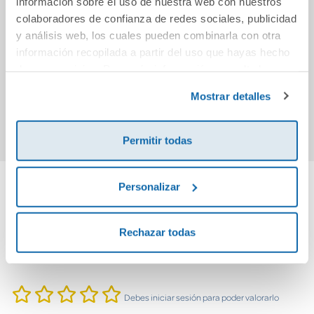
información sobre el uso de nuestra web con nuestros
colaboradores de confianza de redes sociales, publicidad
Alto riesgo
Diez maneras de
Desde
y análisis web, los cuales pueden combinarla con otra
cargarte tu
(Saga 
información recopilada a partir del uso que hayas hecho
relación de pareja
de sus servicios. Para más información consulta la
12,95€
10,95€
Política de Cookies
y la
Política de Privacidad
.
Mostrar detalles
Comprar
Comprar
Permitir todas
Personalizar
Cuéntanos tu opinión
Rechazar todas
¡Sé el primero en valorar este producto!
Debes iniciar sesión para poder valorarlo