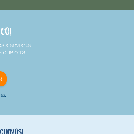
co!
s a enviarte
a que otra
!
es.
íguenos!