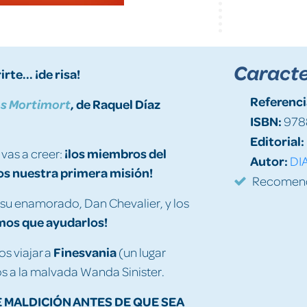
Caracte
te... ¡de risa!
Referenci
, de Raquel Díaz
los Mortimort
ISBN:
978
Editorial:
¡los miembros del
 vas a creer:
Autor:
DI
mos nuestra primera misión!
Recomenda
 su enamorado, Dan Chevalier, y los
mos que ayudarlos!
Finesvania
s viajar a
(un lugar
s a la malvada Wanda Sinister.
 MALDICIÓN ANTES DE QUE SEA