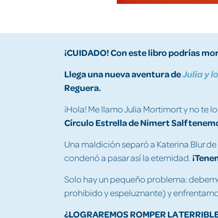
¡CUIDADO! Con este libro podrías morir
Llega una nueva aventura de
Julia y 
Reguera.
¡Hola! Me llamo Julia Mortimort y no te lo
Círculo Estrella de Nimert Salf tene
Una maldición separó a Katerina Blur de
¡Tene
condenó a pasar así la eternidad.
Solo hay un pequeño problema: debemo
prohibido y espeluznante) y enfrentarno
¿LOGRAREMOS ROMPER LA TERRIBLE