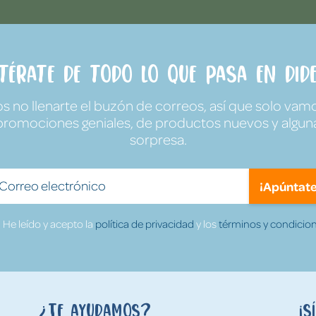
ntérate de todo lo que pasa en Dide
no llenarte el buzón de correos, así que solo vamo
promociones geniales, de productos nuevos y algun
sorpresa.
¡Apúntate
He leído y acepto la
política de privacidad
y los
términos y condicion
¿Te ayudamos?
¡S