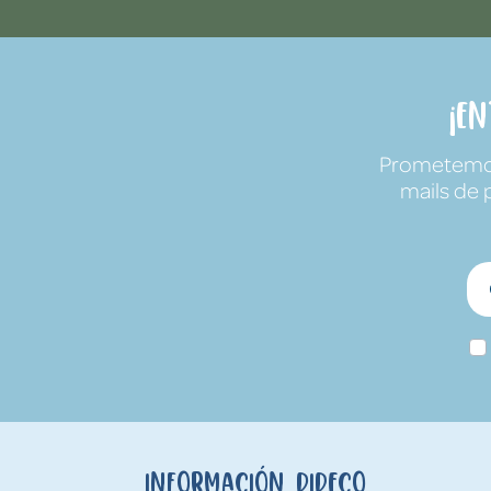
¡E
Prometemos 
mails de 
Información Dideco