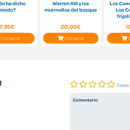
én ha dicho
Warren XIII y los
Los Com
miedo?
murmullos del bosque
Los C
frijo
7,95€
20,00€
1
Comprar
Comprar
n
Debes i