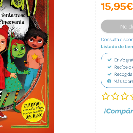
15,95€
No d
Consulta disponi
Listado de tie
Envío grat
Recíbelo 
Recogida 
Más sobr
¡Compár