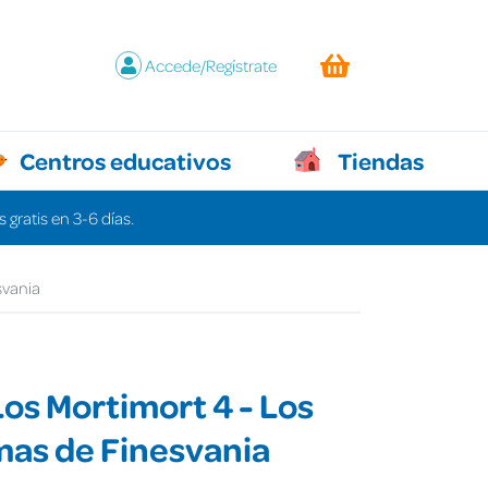
Accede/Regístrate
Centros educativos
Tiendas
 gratis en 3-6 días.
svania
 Los Mortimort 4 - Los
mas de Finesvania