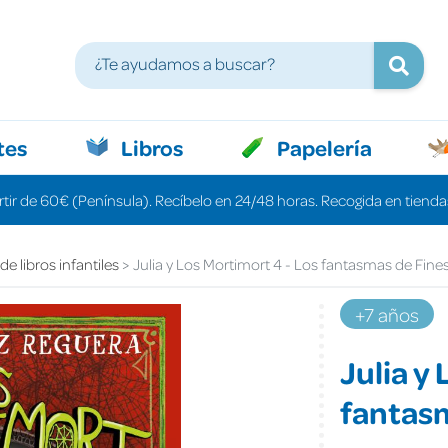
tes
Libros
Papelería
rtir de 60€ (Península). Recíbelo en 24/48 horas. Recogida en tiendas
e libros infantiles
Julia y Los Mortimort 4 - Los fantasmas de Fine
+7 años
Julia y
fantas