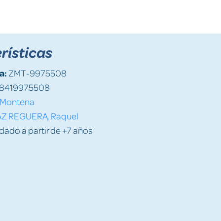
rísticas
a:
ZMT-9975508
8419975508
Montena
AZ REGUERA, Raquel
do a partir de +7 años