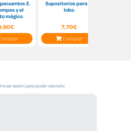
pacuentos 2.
Supositorios para el
Pablo D
ompas y el
lobo
bomba
lito mágico
9,90€
7,70€
9
Comprar
Comprar
C
niciar sesión para poder valorarlo