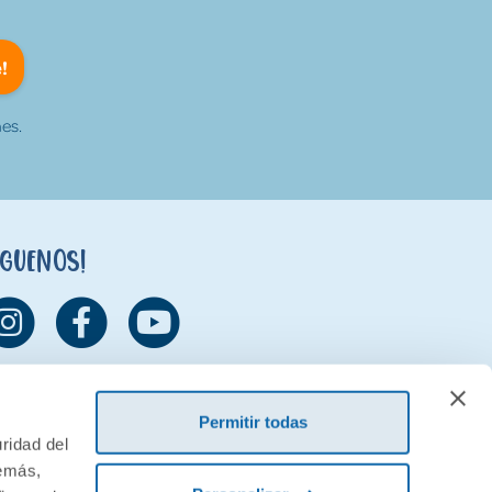
!
es.
íguenos!
Permitir todas
ridad del
demás,