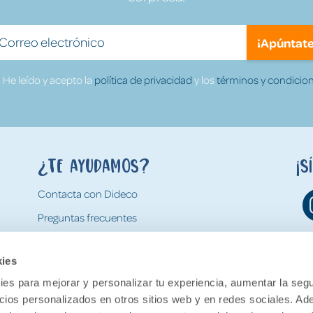
¡Apúntate
He leído y acepto la
política de privacidad
y los
términos y condicion
¿Te ayudamos?
¡S
Contacta con Dideco
Preguntas frecuentes
Formas de pago
kies
Gastos y condiciones de envío
es para mejorar y personalizar tu experiencia, aumentar la segu
Devoluciones
ncios personalizados en otros sitios web y en redes sociales. A