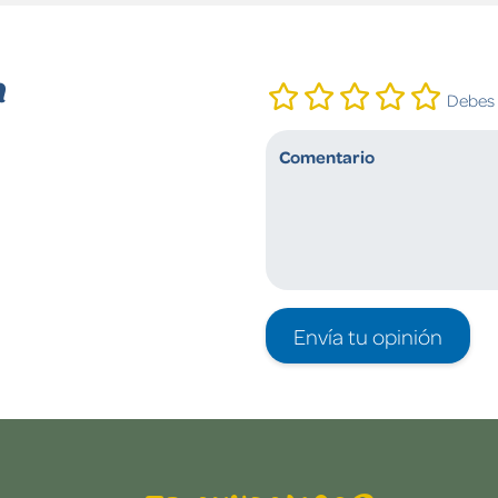
n
Debes i
Envía tu opinión