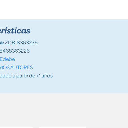
rísticas
a:
ZDB-8363226
8468363226
Edebe
RIOS AUTORES
do a partir de +1 años