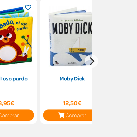
l oso pardo
Moby Dick
El elefan
8,95€
12,50€
9
Comprar
Comprar
C