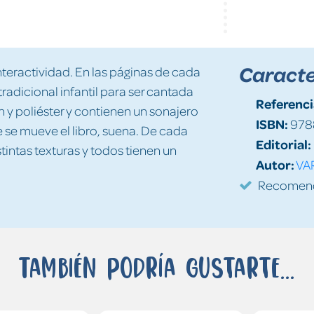
Caracte
interactividad. En las páginas de cada
tradicional infantil para ser cantada
Referenci
n y poliéster y contienen un sonajero
ISBN:
978
 se mueve el libro, suena. De cada
Editorial:
stintas texturas y todos tienen un
Autor:
VA
Recomenda
También podría gustarte...