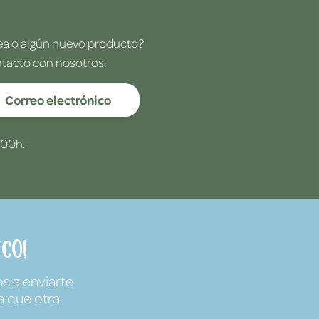
dea o algún nuevo producto?
ntacto con nosotros.
Correo electrónico
:00h.
co!
s a enviarte
a que otra