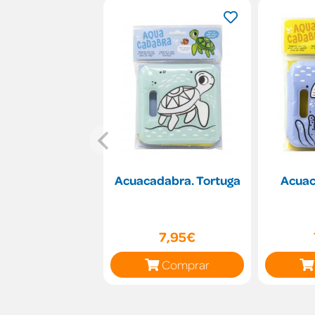
Acuacadabra. Tortuga
Acuac
7,95€
Comprar