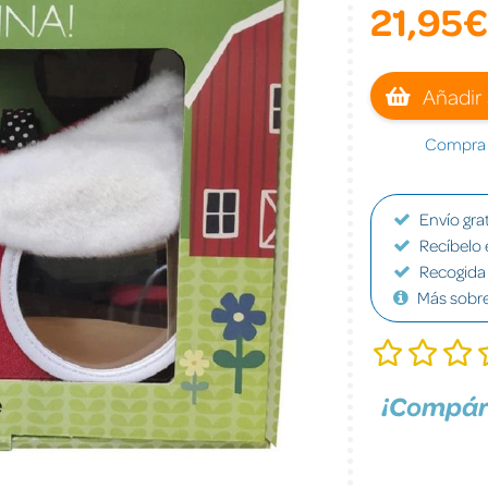
21,95€
Añadir 
Compra a
Envío grat
Recíbelo 
Recogida 
Más sobr
¡Compár