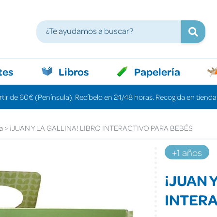
tes
Libros
Papelería
rtir de 60€ (Península). Recíbelo en 24/48 horas. Recogida en tiendas
a
¡JUAN Y LA GALLINA! LIBRO INTERACTIVO PARA BEBÉS
+1 años
¡JUAN 
INTERA