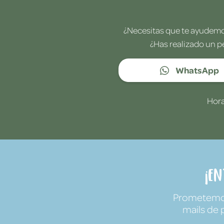
¿Necesitas que te ayudemos
¿Has realizado un p
WhatsApp
Hora
¡E
Prometemos 
mails de 