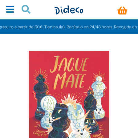
ito a partir de 60€ (Península). Recíbelo en 24/48 horas. Recogida en tiend