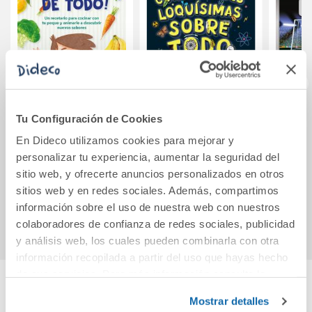
Tu Configuración de Cookies
¡Así como de todo!
1500 curiosidades
Supe
loquísimas sobre
fú
En Dideco utilizamos cookies para mejorar y
todo
carre
personalizar tu experiencia, aumentar la seguridad del
sitio web, y ofrecerte anuncios personalizados en otros
16,95€
16,50€
sitios web y en redes sociales. Además, compartimos
Comprar
Comprar
información sobre el uso de nuestra web con nuestros
colaboradores de confianza de redes sociales, publicidad
y análisis web, los cuales pueden combinarla con otra
información recopilada a partir del uso que hayas hecho
de sus servicios. Para más información consulta la
Política de Cookies
y la
Política de Privacidad
.
Mostrar detalles
Cuéntanos tu opinión