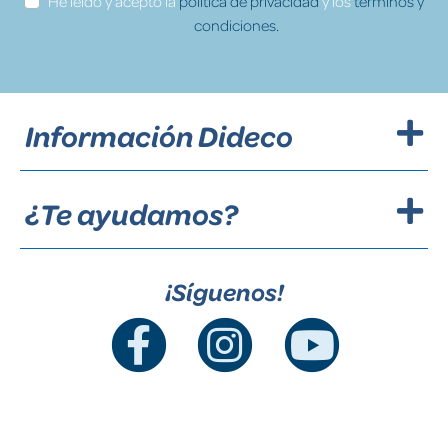
He leído y acepto la
política de privacidad
y los
términos y
condiciones.
Información Dideco
¿Te ayudamos?
¡Síguenos!