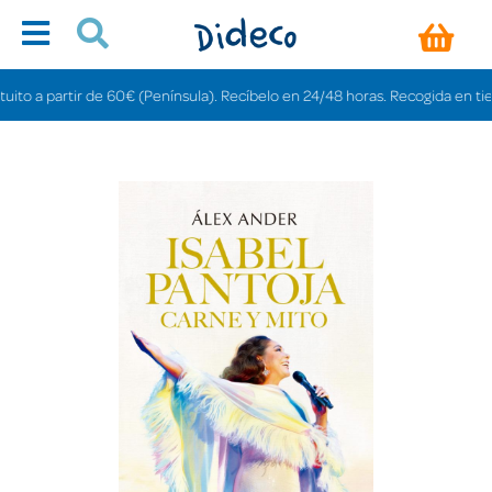
 a partir de 60€ (Península). Recíbelo en 24/48 horas. Recogida en tiendas g