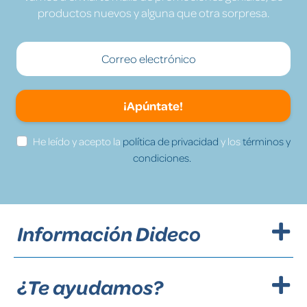
productos nuevos y alguna que otra sorpresa.
¡Apúntate!
He leído y acepto la
política de privacidad
y los
términos y
condiciones.
Información Dideco
¿Te ayudamos?