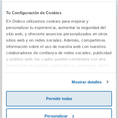
Tu Configuración de Cookies
También podría gustarte...
En Dideco utilizamos cookies para mejorar y
personalizar tu experiencia, aumentar la seguridad del
sitio web, y ofrecerte anuncios personalizados en otros
sitios web y en redes sociales. Además, compartimos
información sobre el uso de nuestra web con nuestros
colaboradores de confianza de redes sociales, publicidad
y análisis web, los cuales pueden combinarla con otra
información recopilada a partir del uso que hayas hecho
de sus servicios. Para más información consulta la
Política de Cookies
y la
Política de Privacidad
.
Mostrar detalles
Permitir todas
Chiquichef. (Nivel
CREA!
Min
3). Explora Ciclo
pued
Personalizar