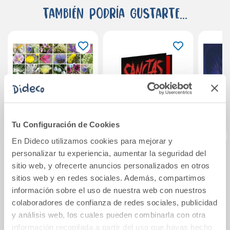
También podría gustarte...
Tu Configuración de Cookies
En Dideco utilizamos cookies para mejorar y
personalizar tu experiencia, aumentar la seguridad del
Flores del litoral
Sanctas: Estudio
sitio web, y ofrecerte anuncios personalizados en otros
mediterráneo
de una mentira
sitios web y en redes sociales. Además, compartimos
información sobre el uso de nuestra web con nuestros
colaboradores de confianza de redes sociales, publicidad
11,90€
21,50€
y análisis web, los cuales pueden combinarla con otra
Comprar
Comprar
información recopilada a partir del uso que hayas hecho