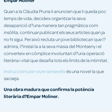
Empar Moliner
Quan a la Clàudia Pruna li anuncien que li queda poc
temps de vida, decideix organitzar la seva
desaparició d?una manera tan pragmàtica com
insòlita, continuar publicant els seus articles quan ja
no hi sigui. Per això recluta un jove bibliotecari que l?
admira, l?instal·la a la seva masia del Montseny i el
converteix en còmplice involuntari d?una operació
literària i vital que desafia tots els límits de la intimitat.
és una novel·la que
Instruccions per viure sense ella
sacseja.
Una obra madura que confirma la potència
literària d?Empar Moliner.