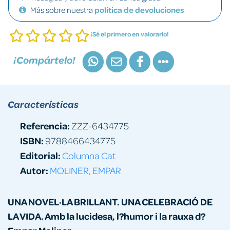
Más sobre nuestra
política de devoluciones
¡Sé el primero en valorarlo!
¡Compártelo!
Características
Referencia:
ZZZ-6434775
ISBN:
9788466434775
Editorial:
Columna Cat
Autor:
MOLINER, EMPAR
UNA NOVEL·LA BRILLANT. UNA CELEBRACIÓ DE
LA VIDA. Amb la lucidesa, l?humor i la rauxa d?