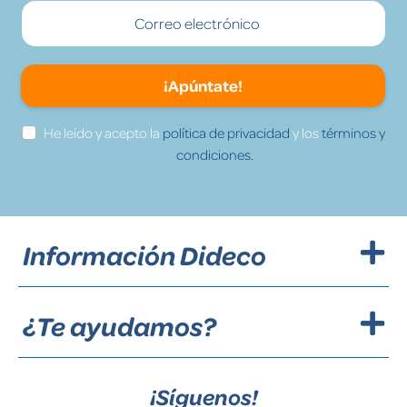
¡Apúntate!
He leído y acepto la
política de privacidad
y los
términos y
condiciones.
Información Dideco
¿Te ayudamos?
¡Síguenos!