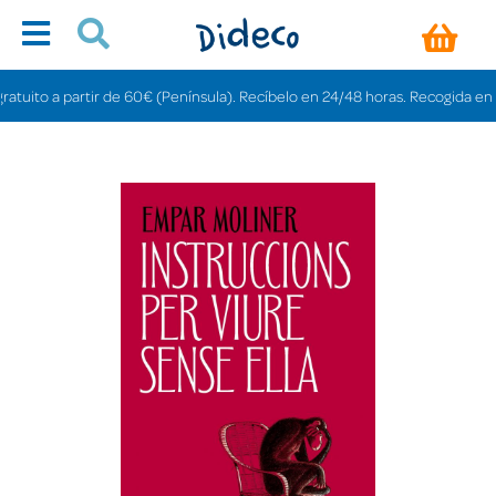
ito a partir de 60€ (Península). Recíbelo en 24/48 horas. Recogida en tiend