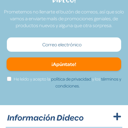
Prometemos no llenarte el buzón de correos, así que solo
vamos a enviarte mails de promociones geniales, de
productos nuevos y alguna que otra sorpresa.
¡Apúntate!
He leído y acepto la
política de privacidad
y los
términos y
condiciones.
Información Dideco