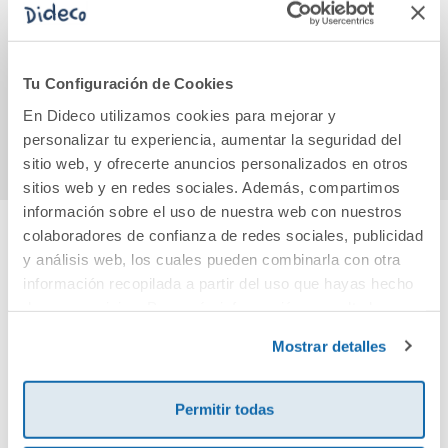
Cuido mi mente.
Sin cadena hasta la
Las t
¡Juego sin móvil!
meta
antig
12,95€
25,95€
Tu Configuración de Cookies
En Dideco utilizamos cookies para mejorar y
Comprar
Comprar
personalizar tu experiencia, aumentar la seguridad del
sitio web, y ofrecerte anuncios personalizados en otros
sitios web y en redes sociales. Además, compartimos
información sobre el uso de nuestra web con nuestros
colaboradores de confianza de redes sociales, publicidad
y análisis web, los cuales pueden combinarla con otra
Cuéntanos tu opinión
información recopilada a partir del uso que hayas hecho
de sus servicios. Para más información consulta la
¡Sé el primero en valorar este producto!
Política de Cookies
y la
Política de Privacidad
.
Mostrar detalles
Debes iniciar sesión para poder valorarlo
Permitir todas