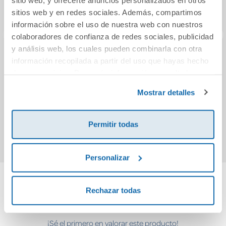
sitios web y en redes sociales. Además, compartimos
información sobre el uso de nuestra web con nuestros
colaboradores de confianza de redes sociales, publicidad
y análisis web, los cuales pueden combinarla con otra
información recopilada a partir del uso que hayas hecho
La última carta
La trilogía de
Las 
de sus servicios. Para más información consulta la
Nueva York
Política de Cookies
y la
Política de Privacidad
.
Mostrar detalles
9,95€
11,95€
Comprar
Comprar
Permitir todas
Personalizar
Rechazar todas
Cuéntanos tu opinión
¡Sé el primero en valorar este producto!