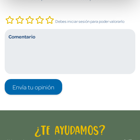
Debes iniciar sesión para poder valorarlo
Envía tu opinión
¿Te ayudamos?