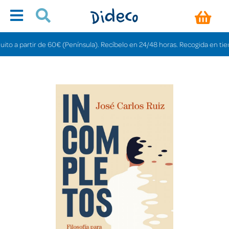
 a partir de 60€ (Península). Recíbelo en 24/48 horas. Recogida en tiendas g