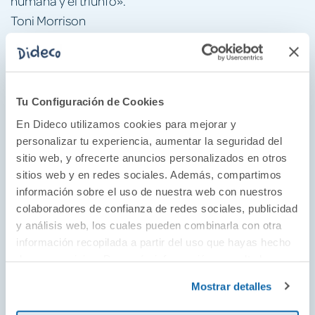
humana y el triunfo».
Toni Morrison
«Salman Rushdie es un genio. La envergadura de su
intelecto y su imaginación es un gúgolplex: tan
grande como el infinito y un poco más. En
Ciudad
Tu Configuración de Cookies
teje un relato épico que nos lleva de vuelta a
Victoria
En Dideco utilizamos cookies para mejorar y
las preguntas clave sobre qué significa ser humano,
personalizar tu experiencia, aumentar la seguridad del
ser auténtico, amar y sufrir el duelo».
sitio web, y ofrecerte anuncios personalizados en otros
A. M. Homes
sitios web y en redes sociales. Además, compartimos
información sobre el uso de nuestra web con nuestros
«Nadie, y recalco el nadie, sabe dar vida a un mundo
colaboradores de confianza de redes sociales, publicidad
entero con la autoridad, la sabiduría, el sentido del
y análisis web, los cuales pueden combinarla con otra
humor y el saber hacer de Salman Rushdie. En el
información recopilada a partir del uso que hayas hecho
panteón de sus novelas,
destaca
Ciudad Victoria
de sus servicios. Para más información consulta la
Política de Cookies
como un especial logro de la imaginación. Se resiste
y la
Política de Privacidad
.
Mostrar detalles
a cualquier etiqueta, pero invita al placer».