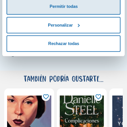
Gary Shteyngart
Permitir todas
«Rushdie, desde la insignificancia de un escritor, ha
recordado a todos los que creemos en un mundo
Personalizar
libre que una sátira vale más que mil millones de
ofendidos, y que el día en que lo olvidemos, no habrá
Rechazar todas
más risas».
Sergio del Molino
También podría gustarte...