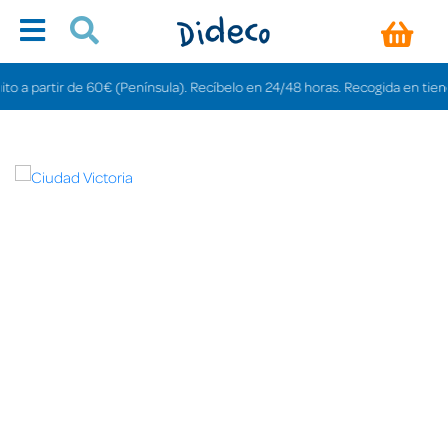
partir de 60€ (Península). Recíbelo en 24/48 horas. Recogida en tiendas gra