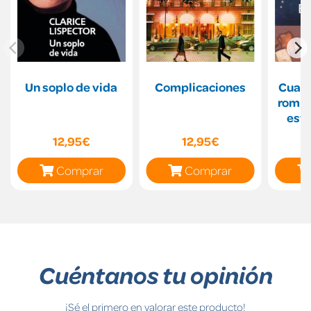
Un soplo de vida
Complicaciones
Cuand
rompa
estr
12,95€
12,95€
Comprar
Comprar
Cuéntanos tu opinión
¡Sé el primero en valorar este producto!