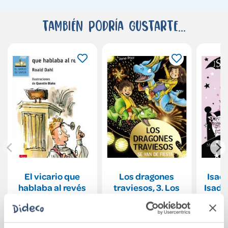
También podría gustarte...
El vicario que
Los dragones
Isad
hablaba al revés
traviesos, 3. Los
Isado
dragones
una
traviesos se van
9,50€
10,95€
de fiesta