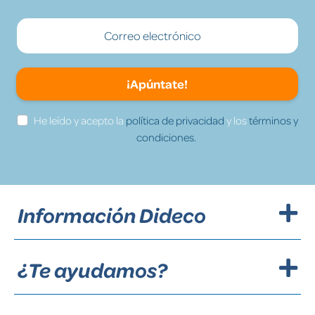
¡Apúntate!
He leído y acepto la
política de privacidad
y los
términos y
condiciones.
Información Dideco
¿Te ayudamos?