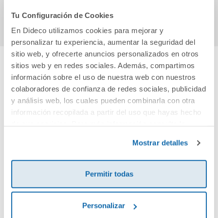
Comprar
Comprar
Tu Configuración de Cookies
En Dideco utilizamos cookies para mejorar y
personalizar tu experiencia, aumentar la seguridad del
sitio web, y ofrecerte anuncios personalizados en otros
sitios web y en redes sociales. Además, compartimos
Cuéntanos tu opinión
información sobre el uso de nuestra web con nuestros
colaboradores de confianza de redes sociales, publicidad
y análisis web, los cuales pueden combinarla con otra
¡Sé el primero en valorar este producto!
información recopilada a partir del uso que hayas hecho
de sus servicios. Para más información consulta la
Política de Cookies
y la
Política de Privacidad
.
Debes iniciar sesión para poder valorarlo
Mostrar detalles
Permitir todas
Personalizar