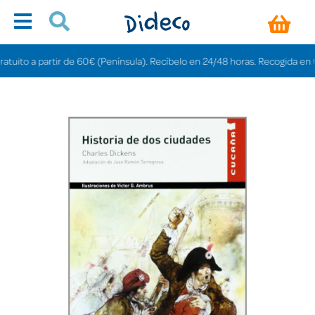
to a partir de 60€ (Península). Recíbelo en 24/48 horas. Recogida en tienda