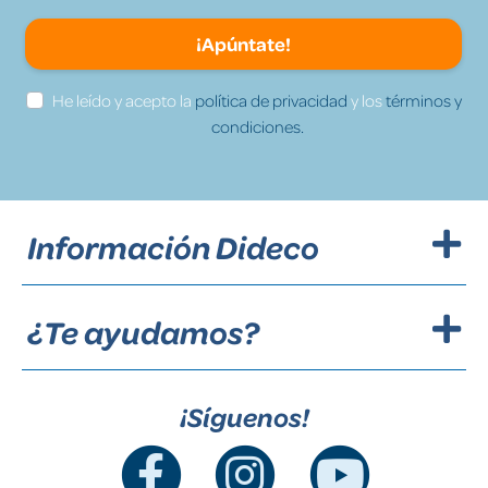
¡Apúntate!
He leído y acepto la
política de privacidad
y los
términos y
condiciones.
Información Dideco
¿Te ayudamos?
¡Síguenos!