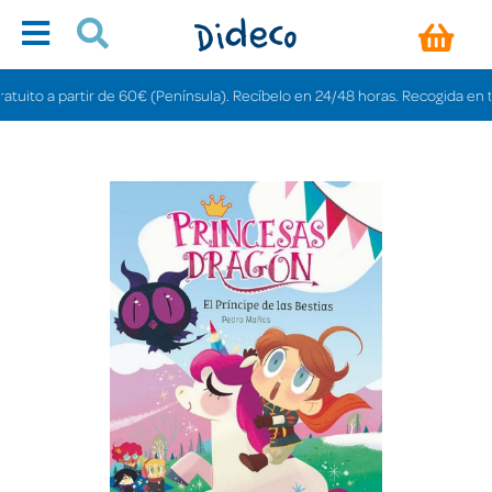
to a partir de 60€ (Península). Recíbelo en 24/48 horas. Recogida en tienda