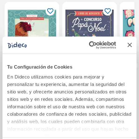
Tu Configuración de Cookies
En Dideco utilizamos cookies para mejorar y
Fábulas, leyendas
El concurso de
Pimpo
personalizar tu experiencia, aumentar la seguridad del
y mitos : Ariadna y
Papá Noel
sitio web, y ofrecerte anuncios personalizados en otros
el hilo del laberinto
sitios web y en redes sociales. Además, compartimos
3,50€
14,50€
información sobre el uso de nuestra web con nuestros
colaboradores de confianza de redes sociales, publicidad
Comprar
Comprar
y análisis web, los cuales pueden combinarla con otra
información recopilada a partir del uso que hayas hecho
de sus servicios. Para más información consulta la