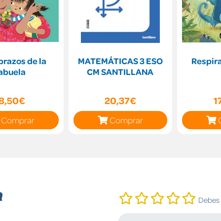
brazos de la
MATEMÁTICAS 3 ESO
Respir
abuela
CM SANTILLANA
8,50€
20,37€
1
Comprar
Comprar
n
Debes i