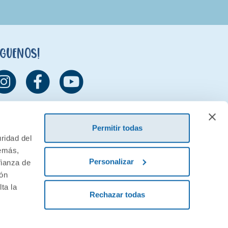
íguenos!
Permitir todas
ridad del
demás,
Personalizar
fianza de
ión
ta la
Rechazar todas