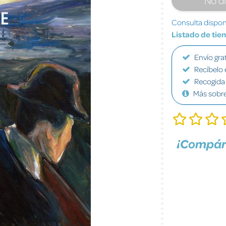
Consulta disponi
Listado de tie
Envío grat
Recíbelo 
Recogida 
Más sobr
¡Compár