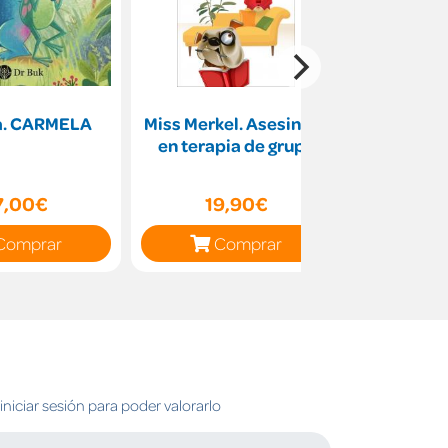
a. CARMELA
Miss Merkel. Asesinato
Y si
en terapia de grupo
7,00€
19,90€
14
Comprar
Comprar
C
niciar sesión para poder valorarlo