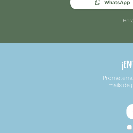
WhatsApp
Hora
¡E
Prometemos 
mails de 