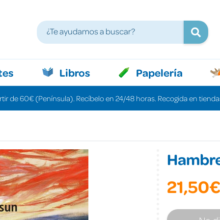
tes
Libros
Papelería
rtir de 60€ (Península). Recíbelo en 24/48 horas. Recogida en tiendas
Hambr
21,50
No d