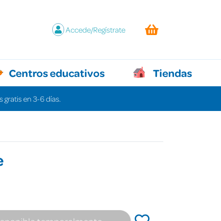
Accede/Regístrate
Centros educativos
Tiendas
 gratis en 3-6 días.
e
€
isponible temporalmente