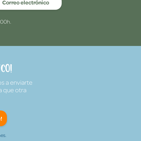
Correo electrónico
:00h.
co!
s a enviarte
a que otra
!
es.