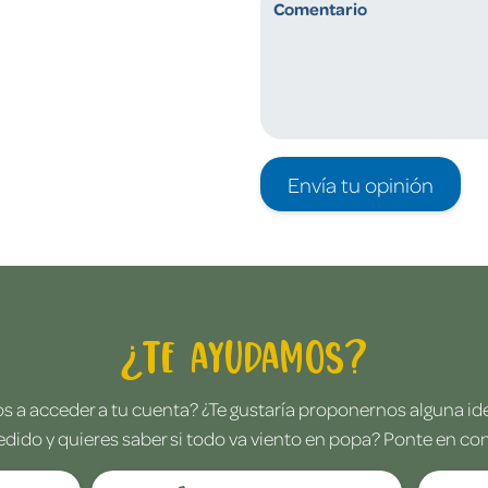
Envía tu opinión
¿Te ayudamos?
 a acceder a tu cuenta? ¿Te gustaría proponernos alguna i
edido y quieres saber si todo va viento en popa? Ponte en co