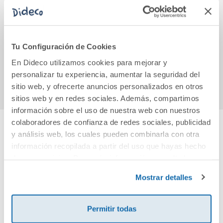
La hija del escritor
Diario de Anne
Auto
Frank
un
Tu Configuración de Cookies
13,30€
11,95€
En Dideco utilizamos cookies para mejorar y
Comprar
Comprar
personalizar tu experiencia, aumentar la seguridad del
sitio web, y ofrecerte anuncios personalizados en otros
sitios web y en redes sociales. Además, compartimos
información sobre el uso de nuestra web con nuestros
colaboradores de confianza de redes sociales, publicidad
y análisis web, los cuales pueden combinarla con otra
Cuéntanos tu opinión
información recopilada a partir del uso que hayas hecho
de sus servicios. Para más información consulta la
¡Sé el primero en valorar este producto!
Política de Cookies
y la
Política de Privacidad
.
Mostrar detalles
Debes iniciar sesión para poder valorarlo
Permitir todas