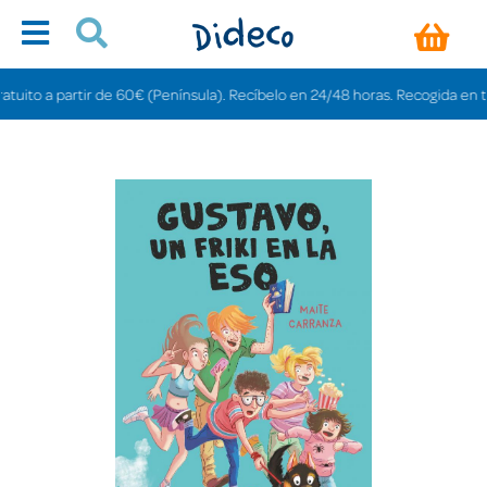
to a partir de 60€ (Península). Recíbelo en 24/48 horas. Recogida en tienda