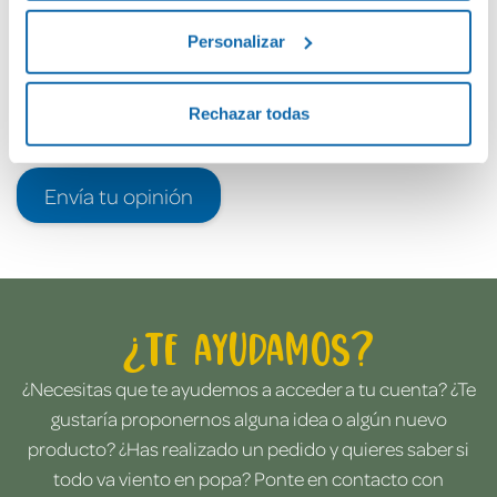
Personalizar
Rechazar todas
Envía tu opinión
¿Te ayudamos?
¿Necesitas que te ayudemos a acceder a tu cuenta? ¿Te
gustaría proponernos alguna idea o algún nuevo
producto? ¿Has realizado un pedido y quieres saber si
todo va viento en popa? Ponte en contacto con