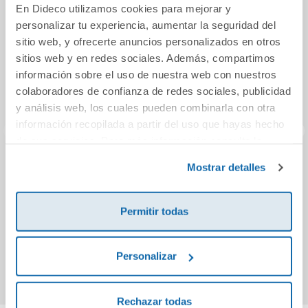
En Dideco utilizamos cookies para mejorar y
personalizar tu experiencia, aumentar la seguridad del
sitio web, y ofrecerte anuncios personalizados en otros
sitios web y en redes sociales. Además, compartimos
información sobre el uso de nuestra web con nuestros
colaboradores de confianza de redes sociales, publicidad
y análisis web, los cuales pueden combinarla con otra
información recopilada a partir del uso que hayas hecho
de sus servicios. Para más información consulta la
Política de Cookies
y la
Política de Privacidad
.
Si tu fueras...
Princesa Kevin
Antón
Mostrar detalles
el ra
Permitir todas
18,00€
19,10€
Comprar
Comprar
Personalizar
Rechazar todas