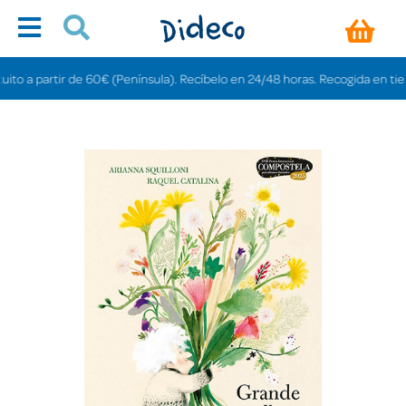
a partir de 60€ (Península). Recíbelo en 24/48 horas. Recogida en tiendas g