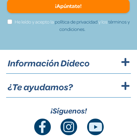
¡Apúntate!
He leído y acepto la
política de privacidad
y los
términos y
condiciones.
Información Dideco
¿Te ayudamos?
¡Síguenos!