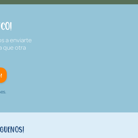
co!
s a enviarte
a que otra
!
es.
íguenos!