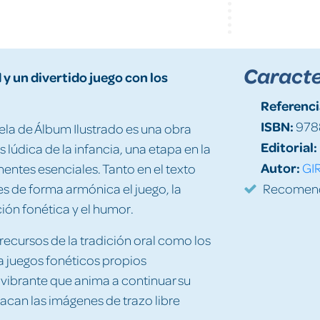
Caracte
y un divertido juego con los
Referenci
ISBN:
978
ela de Álbum Ilustrado es una obra
Editorial:
 lúdica de la infancia, una etapa en la
Autor:
GI
entes esenciales. Tanto en el texto
es de forma armónica el juego, la
Recomenda
ción fonética y el humor.
n recursos de la tradición oral como los
a juegos fonéticos propios
 vibrante que anima a continuar su
tacan las imágenes de trazo libre