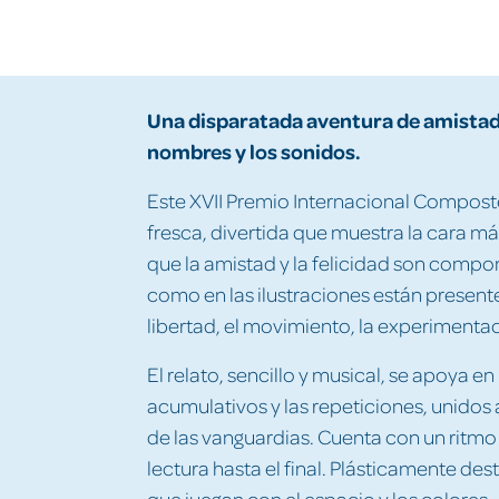
Una disparatada aventura de amistad 
nombres y los sonidos.
Este XVII Premio Internacional Compost
fresca, divertida que muestra la cara más
que la amistad y la felicidad son compon
como en las ilustraciones están present
libertad, el movimiento, la experimenta
El relato, sencillo y musical, se apoya e
acumulativos y las repeticiones, unidos 
de las vanguardias. Cuenta con un ritmo
lectura hasta el final. Plásticamente des
que juegan con el espacio y los colores.