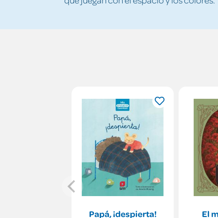
Papá, ¡despierta!
El 