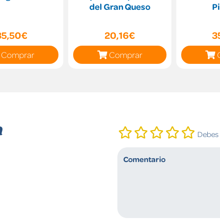
del Gran Queso
P
35,50€
20,16€
3
Comprar
Comprar
n
Debes i