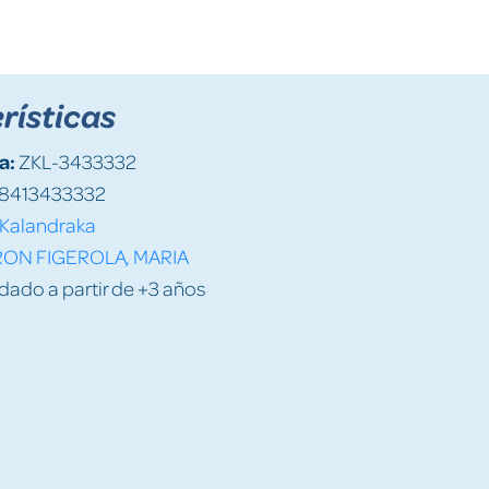
rísticas
a:
ZKL-3433332
8413433332
Kalandraka
RON FIGEROLA, MARIA
do a partir de +3 años