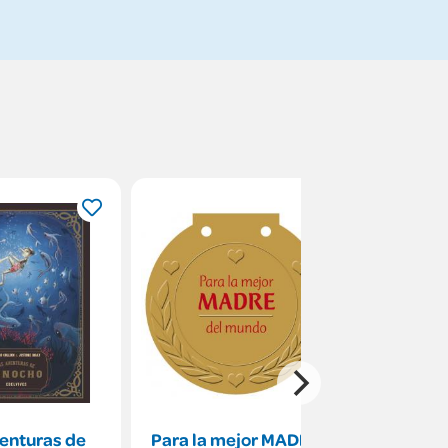
enturas de
Para la mejor MADRE
Pepinc