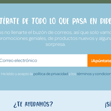
ntérate de todo lo que pasa en Dide
no llenarte el buzón de correos, así que solo vamo
promociones geniales, de productos nuevos y algun
sorpresa.
¡Apúntate
He leído y acepto la
política de privacidad
y los
términos y condicion
¿Te ayudamos?
¡S