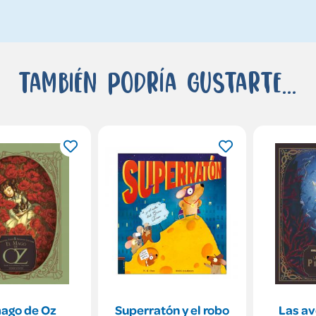
También podría gustarte...
mago de Oz
Superratón y el robo
Las av