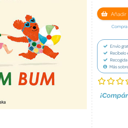
Añadir 
Compra a
Envío grat
Recíbelo 
Recogida 
Más sobr
¡Compár