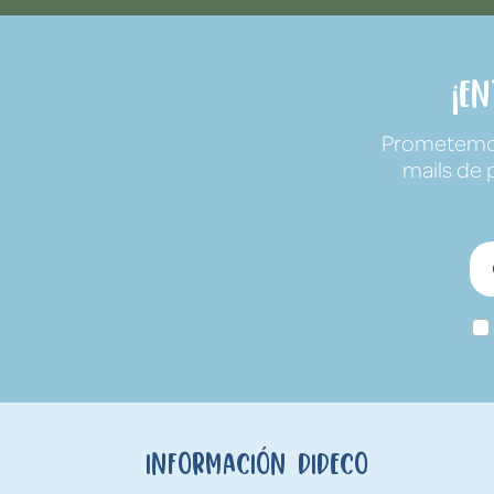
¡E
Prometemos 
mails de 
Información Dideco