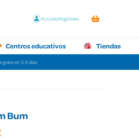
Accede/Regístrate
Centros educativos
Tiendas
 gratis en 3-6 días.
m Bum
€