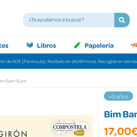
tes
Libros
Papelería
rtir de 60€ (Península). Recíbelo en 24/48 horas. Recogida en tiendas
im Bam Bum
+3 años
Bim Ba
17,00