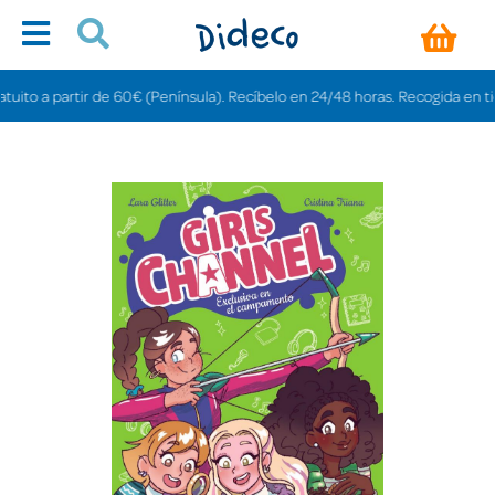
o a partir de 60€ (Península). Recíbelo en 24/48 horas. Recogida en tiendas