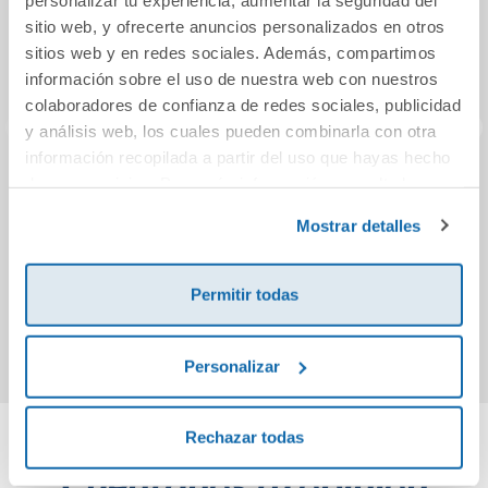
sitio web, y ofrecerte anuncios personalizados en otros
sitios web y en redes sociales. Además, compartimos
información sobre el uso de nuestra web con nuestros
colaboradores de confianza de redes sociales, publicidad
y análisis web, los cuales pueden combinarla con otra
información recopilada a partir del uso que hayas hecho
de sus servicios. Para más información consulta la
Make your Point
Biología y Geología
Cua
Política de Cookies
Level 1 Student s
1 ESO RADIX
caligr
y la
Política de Privacidad
.
Mostrar detalles
Book Santillana
Cambridge Edition
47,80€
51,40€
Permitir todas
Comprar
Comprar
Personalizar
Rechazar todas
Cuéntanos tu opinión