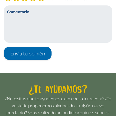
Envía tu opinión
¿Te ayudamos?
¿Necesitas que te ayudemos a acceder a tu cuenta? ¿Te
gustaría proponernos alguna idea o algún nuevo
producto? ¿Has realizado un pedido y quieres saber si