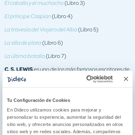
(Libro 3)
El caballo y el muchacho
(Libro 4)
El príncipe Caspian
(Libro 5)
La travesía del Viajero del Alba
(Libro 6)
La silla de plata
(Libro 7)
La última batalla
C. S. LEWIS
es uno de los más famosos escritores de
fantasía del siglo XX, merecedor de la Carnegie
Medal. Lewis y su amigo J. R. R. Tolkien, el autor de
El
, fueron parte de los Inklings, un
señor de los anillos
Tu Configuración de Cookies
club de escritores que discutía sobre ideas de
En Dideco utilizamos cookies para mejorar y
cuentos y literatura. La fascinación de Lewis con los
personalizar tu experiencia, aumentar la seguridad del
cuentos de hadas, mitos y leyendas antiguas, lo
sitio web, y ofrecerte anuncios personalizados en otros
empujó a escribir una de las series de fantasía épica
sitios web y en redes sociales. Además, compartimos