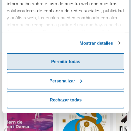
más grande de todos los tiempos:
Las crónicas de
información sobre el uso de nuestra web con nuestros
. Más de 115 millones de ejemplares en 70
Narnia
colaboradores de confianza de redes sociales, publicidad
países y el próximo estreno por parte de Netflix de un
y análisis web, los cuales pueden combinarla con otra
información recopilada a partir del uso que hayas hecho
ciclo de películas y de una serie de televisión
de sus servicios. Para más información consulta la
confirman su plena vigencia en el siglo XXI.
Política de Cookies
y la
Política de Privacidad
.
Mostrar detalles
También podría gustarte...
Permitir todas
Personalizar
Rechazar todas