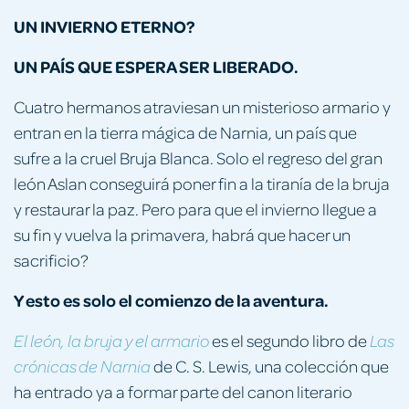
UN INVIERNO ETERNO?
UN PAÍS QUE ESPERA SER LIBERADO.
Cuatro hermanos atraviesan un misterioso armario y
entran en la tierra mágica de Narnia, un país que
sufre a la cruel Bruja Blanca. Solo el regreso del gran
león Aslan conseguirá poner fin a la tiranía de la bruja
y restaurar la paz. Pero para que el invierno llegue a
su fin y vuelva la primavera, habrá que hacer un
sacrificio?
Y esto es solo el comienzo de la aventura.
es el segundo libro de
El león, la bruja y el armario
Las
de C. S. Lewis, una colección que
crónicas de Narnia
ha entrado ya a formar parte del canon literario