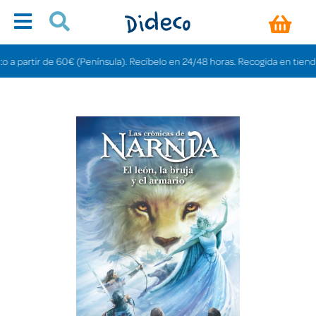
artir de 60€ (Península). Recíbelo en 24/48 horas. Recogida en tiendas grat