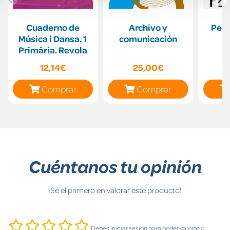
Cuaderno de
Archivo y
Peti
Música i Dansa. 1
comunicación
Primària. Revola
12,14€
25,00€
Comprar
Comprar
Cuéntanos tu opinión
¡Sé el primero en valorar este producto!
Debes iniciar sesión para poder valorarlo