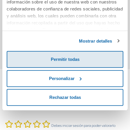
información sobre el uso de nuestra web con nuestros
colaboradores de confianza de redes sociales, publicidad
Buena letra
RANITO
EL GR
y análisis web, los cuales pueden combinarla con otra
cursiva 6
N
información recopilada a partir del uso que hayas hecho
P
de sus servicios. Para más información consulta la
1,50€
18,95€
Política de Cookies
y la
Política de Privacidad
.
Mostrar detalles
Comprar
Comprar
Permitir todas
Personalizar
Cuéntanos tu opinión
Rechazar todas
¡Sé el primero en valorar este producto!
Debes iniciar sesión para poder valorarlo