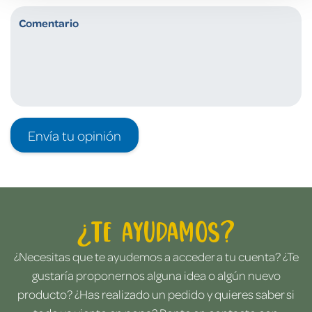
Envía tu opinión
¿Te ayudamos?
¿Necesitas que te ayudemos a acceder a tu cuenta? ¿Te
gustaría proponernos alguna idea o algún nuevo
producto? ¿Has realizado un pedido y quieres saber si