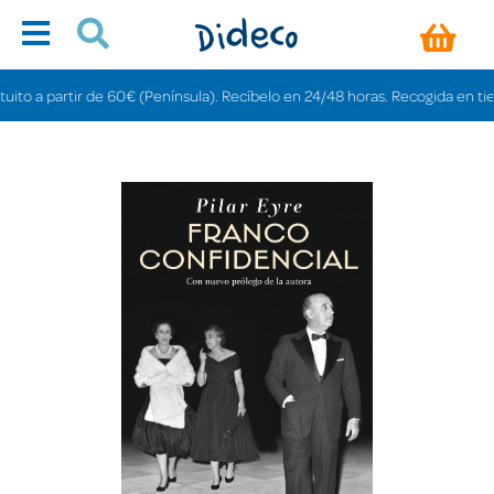
 a partir de 60€ (Península). Recíbelo en 24/48 horas. Recogida en tiendas 