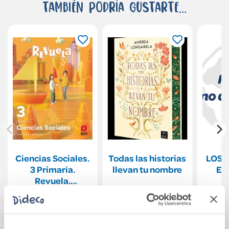
También podría gustarte...
Ciencias Sociales.
Todas las historias
LOS 
3 Primaria.
llevan tu nombre
EN
Revuela.
Comunidad de
42,23€
20,95€
Madrid
Comprar
Comprar