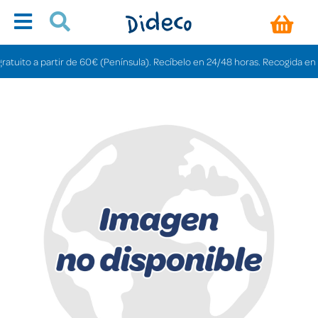
ito a partir de 60€ (Península). Recíbelo en 24/48 horas. Recogida en tiend