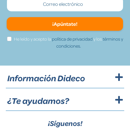
¡Apúntate!
He leído y acepto la
política de privacidad
y los
términos y
condiciones.
Información Dideco
¿Te ayudamos?
¡Síguenos!