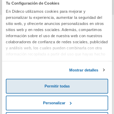
Tu Configuración de Cookies
En Dideco utilizamos cookies para mejorar y
personalizar tu experiencia, aumentar la seguridad del
sitio web, y ofrecerte anuncios personalizados en otros
sitios web y en redes sociales. Además, compartimos
Cuéntanos tu opinión
información sobre el uso de nuestra web con nuestros
colaboradores de confianza de redes sociales, publicidad
¡Sé el primero en valorar este producto!
y análisis web, los cuales pueden combinarla con otra
información recopilada a partir del uso que hayas hecho
de sus servicios. Para más información consulta la
Debes iniciar sesión para poder valorarlo
Política de Cookies
y la
Política de Privacidad
.
Mostrar detalles
Permitir todas
Personalizar