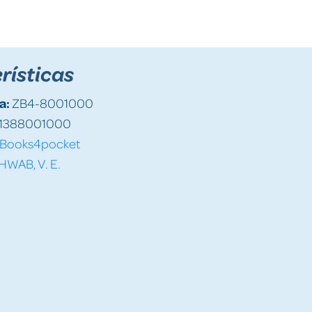
rísticas
a:
ZB4-8001000
1388001000
Books4pocket
HWAB, V. E.