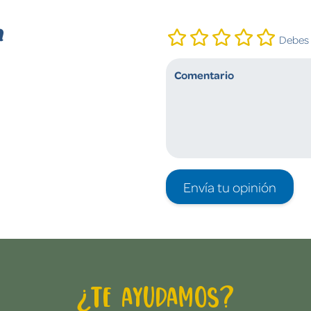
n
Debes i
Envía tu opinión
¿Te ayudamos?