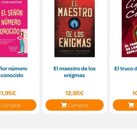
eñor número
El maestro de los
El truco 
sconocido
enigmas
11,95€
12,95€
1
Comprar
Comprar