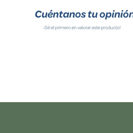
Cuéntanos tu opinió
¡Sé el primero en valorar este producto!