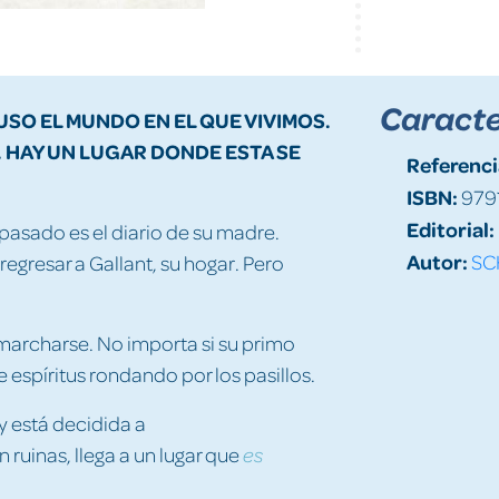
Caracte
SO EL MUNDO EN EL QUE VIVIMOS.
 HAY UN LUGAR DONDE ESTA SE
Referenci
ISBN:
979
Editorial:
 pasado es el diario de su madre.
Autor:
SC
regresar a Gallant, su hogar. Pero
 marcharse. No importa si su primo
 espíritus rondando por los pasillos.
y está decidida a
ruinas, llega a un lugar que
es