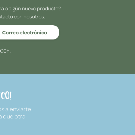
dea o algún nuevo producto?
ntacto con nosotros.
Correo electrónico
:00h.
co!
s a enviarte
a que otra