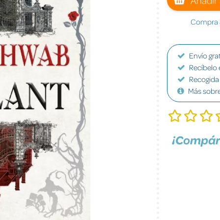
Compra a
Envío grat
Recíbelo 
Recogida 
Más sobr
¡Compár