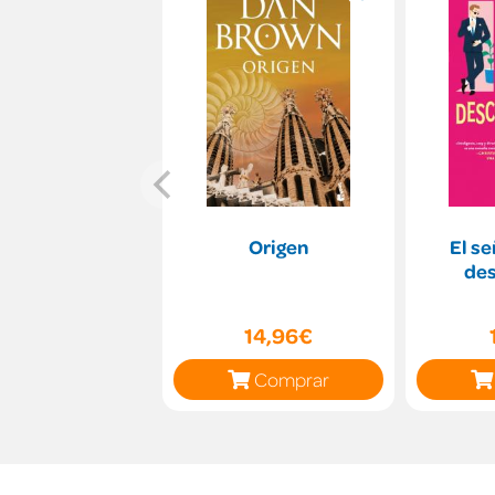
Origen
El s
de
14,96€
Comprar