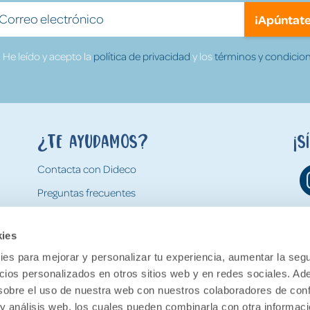
¡Apúntate
He leído y acepto la
política de privacidad
y los
términos y condicion
¿Te ayudamos?
¡S
Contacta con Dideco
Preguntas frecuentes
Formas de pago
kies
Gastos y condiciones de envío
es para mejorar y personalizar tu experiencia, aumentar la segu
Devoluciones
ncios personalizados en otros sitios web y en redes sociales. A
obre el uso de nuestra web con nuestros colaboradores de con
 y análisis web, los cuales pueden combinarla con otra informac