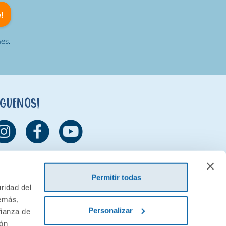
!
es.
íguenos!
Permitir todas
ridad del
demás,
Personalizar
fianza de
ión