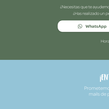
¿Necesitas que te ayudemos
¿Has realizado un p
WhatsApp
Hora
¡E
Prometemos 
mails de 