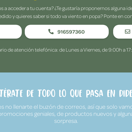
 a acceder a tu cuenta? ¿Te gustaría proponernos alguna i
edido y quieres saber si todo va viento en popa? Ponte en co
916597360
rio de atención telefónica: de Lunes a Viernes, de 9:00h a 17
ntérate de todo lo que pasa en Dide
no llenarte el buzón de correos, así que solo vamo
promociones geniales, de productos nuevos y algun
sorpresa.