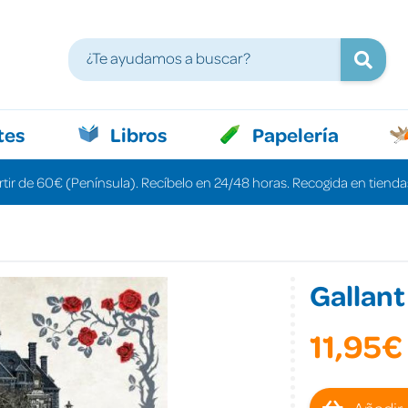
tes
Libros
Papelería
rtir de 60€ (Península). Recíbelo en 24/48 horas. Recogida en tiendas
Gallant
11,95€
Añadir 