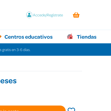
Accede/Regístrate
Centros educativos
Tiendas
 gratis en 3-6 días.
eses
a la cesta