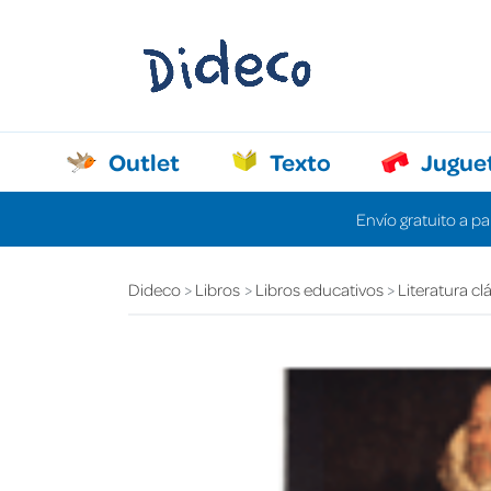
Outlet
Texto
Jugue
Envío gratuito a pa
Dideco
Libros
Libros educativos
Literatura cl