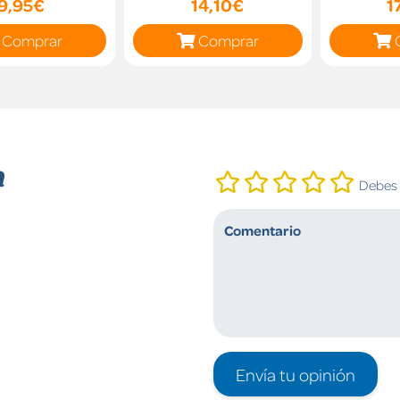
9,95€
14,10€
1
Comprar
Comprar
n
Debes i
Envía tu opinión