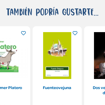
También podría gustarte...
imer Platero
Fuenteovejuna
Dos ve
d