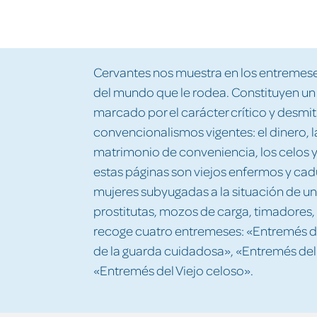
Cervantes nos muestra en los entremeses 
del mundo que le rodea. Constituyen un 
marcado por el carácter crítico y desmit
convencionalismos vigentes: el dinero, la
matrimonio de conveniencia, los celos y 
estas páginas son viejos enfermos y cadu
mujeres subyugadas a la situación de u
prostitutas, mozos de carga, timadores, 
recoge cuatro entremeses: «Entremés de
de la guarda cuidadosa», «Entremés del 
«Entremés del Viejo celoso».