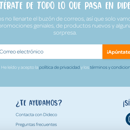
ntérate de todo lo que pasa en Dide
no llenarte el buzón de correos, así que solo vamo
promociones geniales, de productos nuevos y algun
sorpresa.
¡Apúntate
He leído y acepto la
política de privacidad
y los
términos y condicion
¿Te ayudamos?
¡S
Contacta con Dideco
Preguntas frecuentes