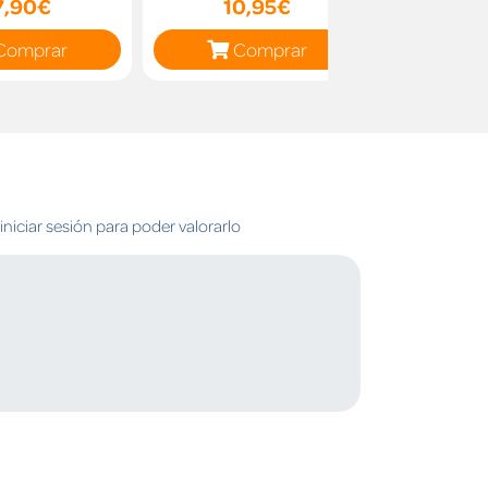
7,90€
10,95€
11
Comprar
Comprar
C
niciar sesión para poder valorarlo