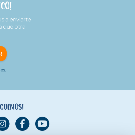
co!
s a enviarte
a que otra
!
es.
íguenos!