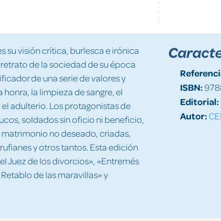
Caracte
su visión crítica, burlesca e irónica
retrato de la sociedad de su época
Referenci
ificador de una serie de valores y
ISBN:
978
 honra, la limpieza de sangre, el
Editorial:
el adulterio. Los protagonistas de
Autor:
CE
cos, soldados sin oficio ni beneficio,
n matrimonio no deseado, criadas,
rufianes y otros tantos. Esta edición
l Juez de los divorcios», «Entremés
Retablo de las maravillas» y