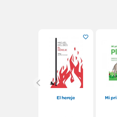
El hereje
Mi pr