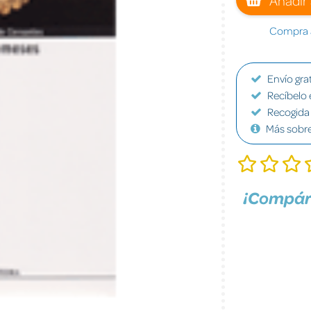
Compra a
Envío grat
Recíbelo 
Recogida 
Más sobr
¡Compár