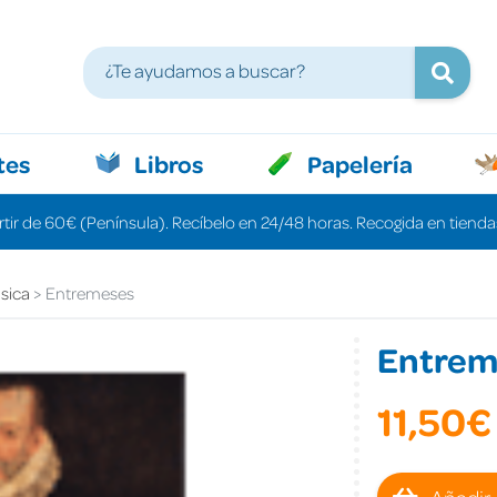
tes
Libros
Papelería
rtir de 60€ (Península). Recíbelo en 24/48 horas. Recogida en tiendas
ásica
Entremeses
Entrem
11,50€
Añadir 