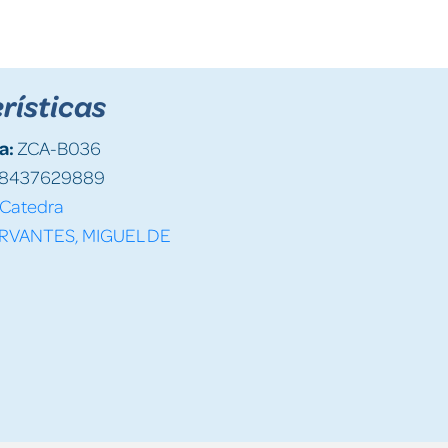
rísticas
a:
ZCA-B036
8437629889
Catedra
RVANTES, MIGUEL DE