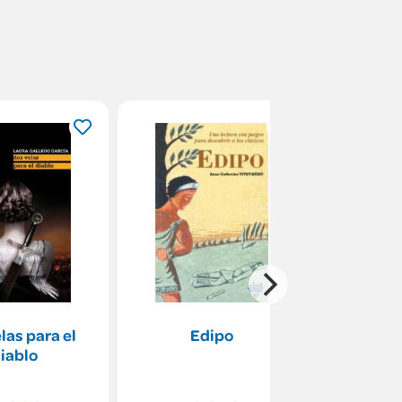
las para el
Edipo
Cinco
iablo
españoles 