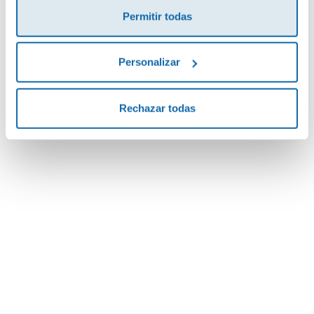
¡Sé el primero en valorar este producto!
Permitir todas
Debes iniciar sesión para poder valorarlo
Personalizar
El romancero viejo
Rechazar todas
13,95€
Comprar
Envía tu opinión
¿Te ayudamos?