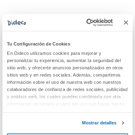
A la sombra del
Tu Configuración de Cookies
granado
En Dideco utilizamos cookies para mejorar y
personalizar tu experiencia, aumentar la seguridad del
16,50€
sitio web, y ofrecerte anuncios personalizados en otros
sitios web y en redes sociales. Además, compartimos
Comprar
información sobre el uso de nuestra web con nuestros
colaboradores de confianza de redes sociales, publicidad
y análisis web, los cuales pueden combinarla con otra
información recopilada a partir del uso que hayas hecho
de sus servicios. Para más información consulta la
Dideco
Cuéntanos tu opinión
Política de Cookies
y la
Política de Privacidad
.
Mostrar detalles