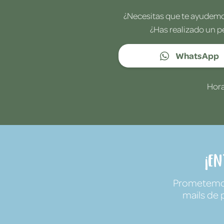
¿Necesitas que te ayudemos
¿Has realizado un p
WhatsApp
Hora
¡E
Prometemos 
mails de 