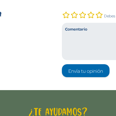
n
Debes i
Envía tu opinión
¿Te ayudamos?