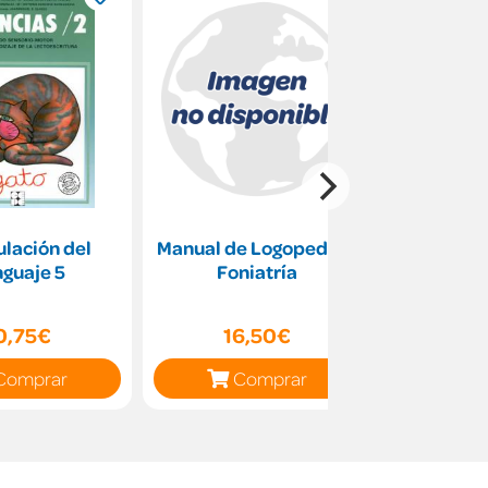
lación del
Manual de Logopedia y
Orto
guaje 5
Foniatría
0,75€
16,50€
7
Comprar
Comprar
C