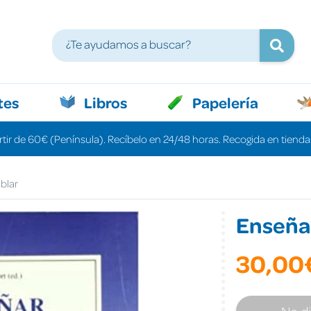
tes
Libros
Papelería
rtir de 60€ (Península). Recíbelo en 24/48 horas. Recogida en tiendas
blar
Enseñar
30,00
No d