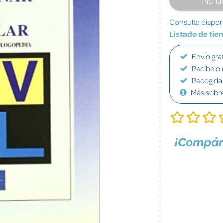
Consulta disponi
Listado de tie
Envío grat
Recíbelo 
Recogida 
Más sobr
¡Compár