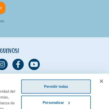
!
es.
íguenos!
Permitir todas
ridad del
demás,
Personalizar
fianza de
ión