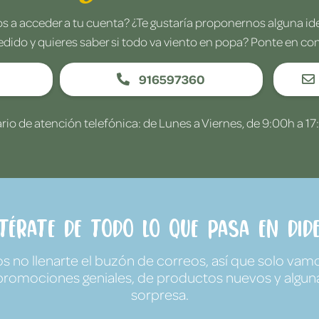
 a acceder a tu cuenta? ¿Te gustaría proponernos alguna i
edido y quieres saber si todo va viento en popa? Ponte en co
916597360
rio de atención telefónica: de Lunes a Viernes, de 9:00h a 17
ntérate de todo lo que pasa en Dide
no llenarte el buzón de correos, así que solo vamo
promociones geniales, de productos nuevos y algun
sorpresa.