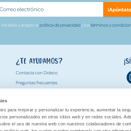
¡Apúntate
He leído y acepto la
política de privacidad
y los
términos y condicion
¿Te ayudamos?
¡S
Contacta con Dideco
Preguntas frecuentes
Formas de pago
kies
Gastos y condiciones de envío
es para mejorar y personalizar tu experiencia, aumentar la segu
Devoluciones
ncios personalizados en otros sitios web y en redes sociales. A
obre el uso de nuestra web con nuestros colaboradores de con
 y análisis web, los cuales pueden combinarla con otra informac