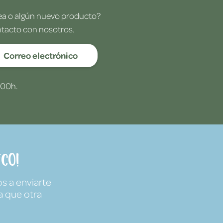
dea o algún nuevo producto?
ntacto con nosotros.
Correo electrónico
:00h.
co!
s a enviarte
a que otra