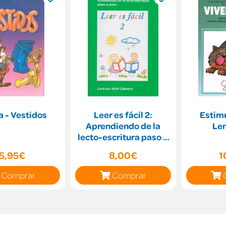
a - Vestidos
Leer es fácil 2:
Estimu
Aprendiendo de la
Len
lecto-escritura paso a
paso
5,95€
8,00€
1
Comprar
Comprar