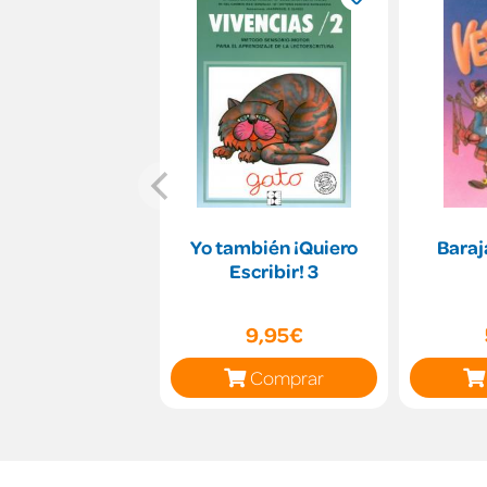
Yo también ¡Quiero
Baraj
Escribir! 3
9,95€
Comprar