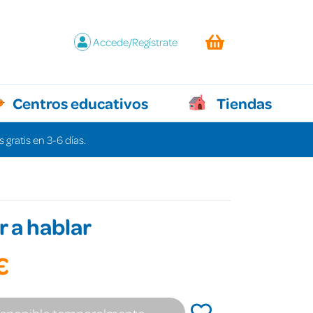
Accede/Regístrate
Centros educativos
Tiendas
 gratis en 3-6 días.
 a hablar
€
isponible temporalmente