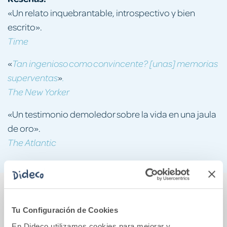
«Un relato inquebrantable, introspectivo y bien
escrito».
Time
«
Tan ingenioso como convincente? [unas] memorias
»
superventas
.
The New Yorker
«Un testimonio demoledor sobre la vida en una jaula
de oro».
The Atlantic
También podría gustarte...
Tu Configuración de Cookies
En Dideco utilizamos cookies para mejorar y