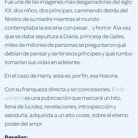
Fue una de las imágenes más desgarradoras del siglo
XX: dos niños, dos príncipes, caminando detrás del
féretro de su madre mientras el mundo
contemplaba la escena con pesar... y horror. A la vez
que se daba sepultura a Diana, princesa de Gales,
miles de millones de personas se preguntaron qué
debían de pensar y sentir esos príncipes y qué rumbo
tomarían sus vidas en adelante.
En el caso de Harry, esta es, por fin, esa historia.
Con su franqueza directa y sin concesiones,
En la
es una publicación que marcará un hito,
sombra
llena de lucidez, revelaciones, introspección y
sabiduría, adquirida a un alto coste, sobre el eterno
poder del amor.
Reseñas: