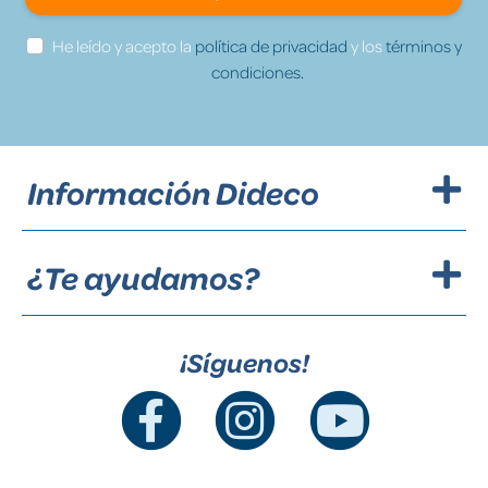
He leído y acepto la
política de privacidad
y los
términos y
condiciones.
Información Dideco
¿Te ayudamos?
¡Síguenos!