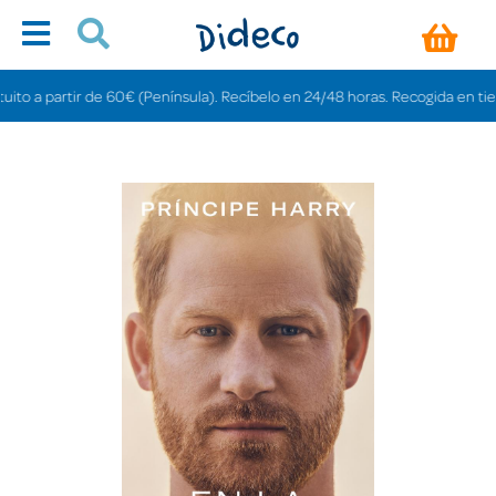
 a partir de 60€ (Península). Recíbelo en 24/48 horas. Recogida en tiendas 