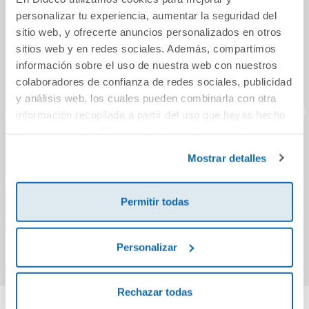
personalizar tu experiencia, aumentar la seguridad del
sitio web, y ofrecerte anuncios personalizados en otros
sitios web y en redes sociales. Además, compartimos
información sobre el uso de nuestra web con nuestros
colaboradores de confianza de redes sociales, publicidad
y análisis web, los cuales pueden combinarla con otra
información recopilada a partir del uso que hayas hecho
de sus servicios. Para más información consulta la
Política de Cookies
Y Julia retó a los
El mercader de
S
y la
Política de Privacidad
.
Mostrar detalles
dioses (Julia
libros
Domna II)
14,94€
12,95€
Permitir todas
Comprar
Comprar
Personalizar
Rechazar todas