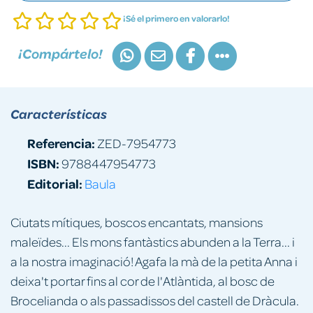
¡Sé el primero en valorarlo!
¡Compártelo!
Características
Referencia:
ZED-7954773
ISBN:
9788447954773
Editorial:
Baula
Ciutats mítiques, boscos encantats, mansions
maleïdes... Els mons fantàstics abunden a la Terra... i
a la nostra imaginació! Agafa la mà de la petita Anna i
deixa't portar fins al cor de l'Atlàntida, al bosc de
Brocelianda o als passadissos del castell de Dràcula.