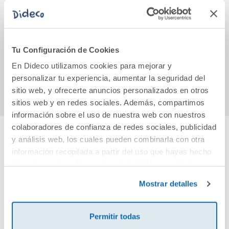
Rodeados de
Religión católica. 1
C
idiotas
Primaria. De la
envej
mano de Jesús
Tu Configuración de Cookies
18,50€
44,00€
En Dideco utilizamos cookies para mejorar y
Comprar
Comprar
personalizar tu experiencia, aumentar la seguridad del
sitio web, y ofrecerte anuncios personalizados en otros
sitios web y en redes sociales. Además, compartimos
información sobre el uso de nuestra web con nuestros
colaboradores de confianza de redes sociales, publicidad
y análisis web, los cuales pueden combinarla con otra
Cuéntanos tu opinión
información recopilada a partir del uso que hayas hecho
de sus servicios. Para más información consulta la
Política de Cookies
¡Sé el primero en valorar este producto!
y la
Política de Privacidad
.
Mostrar detalles
Debes iniciar sesión para poder valorarlo
Permitir todas