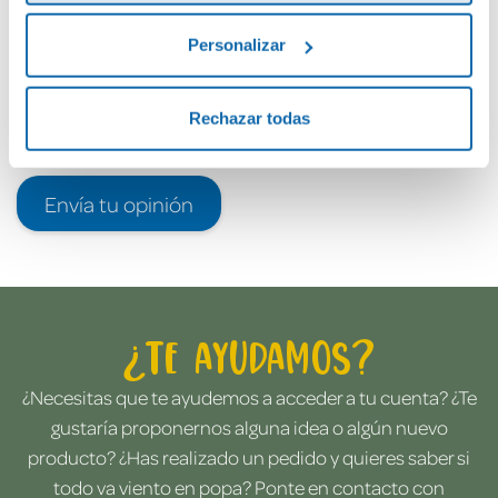
Personalizar
Rechazar todas
Envía tu opinión
¿Te ayudamos?
¿Necesitas que te ayudemos a acceder a tu cuenta? ¿Te
gustaría proponernos alguna idea o algún nuevo
producto? ¿Has realizado un pedido y quieres saber si
todo va viento en popa? Ponte en contacto con