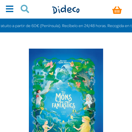
to a partir de 60€ (Península). Recíbelo en 24/48 horas. Recogida en tienda