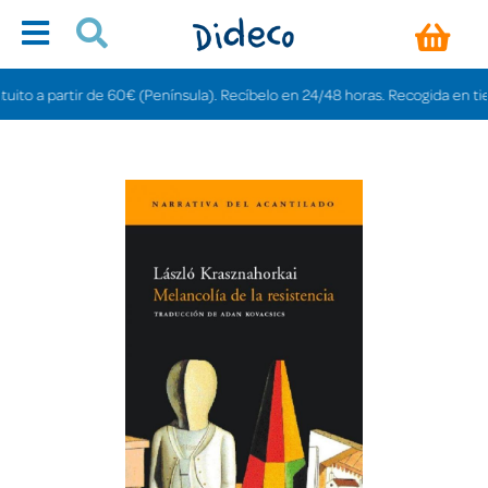
to a partir de 60€ (Península). Recíbelo en 24/48 horas. Recogida en tiendas