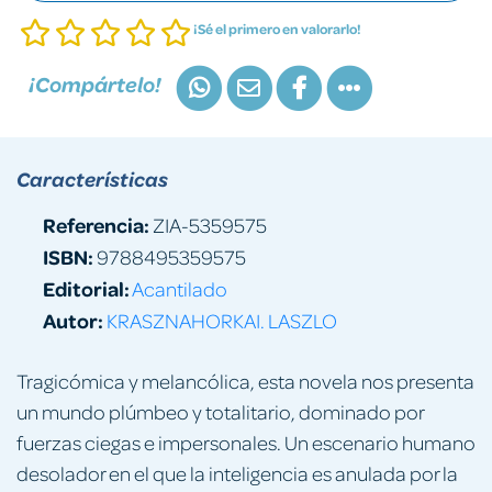
¡Sé el primero en valorarlo!
¡Compártelo!
Características
Referencia:
ZIA-5359575
ISBN:
9788495359575
Editorial:
Acantilado
Autor:
KRASZNAHORKAI. LASZLO
Tragicómica y melancólica, esta novela nos presenta
un mundo plúmbeo y totalitario, dominado por
fuerzas ciegas e impersonales. Un escenario humano
desolador en el que la inteligencia es anulada por la