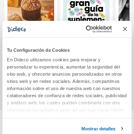
Tu Configuración de Cookies
Panettones y
La gran guía de la
Los p
brioches
suplementación
g
En Dideco utilizamos cookies para mejorar y
repr
personalizar tu experiencia, aumentar la seguridad del
24,50€
20,90€
sitio web, y ofrecerte anuncios personalizados en otros
sitios web y en redes sociales. Además, compartimos
Comprar
Comprar
información sobre el uso de nuestra web con nuestros
colaboradores de confianza de redes sociales, publicidad
y análisis web, los cuales pueden combinarla con otra
información recopilada a partir del uso que hayas hecho
de sus servicios. Para más información consulta la
Política de Cookies
y la
Política de Privacidad
.
Cuéntanos tu opinión
Mostrar detalles