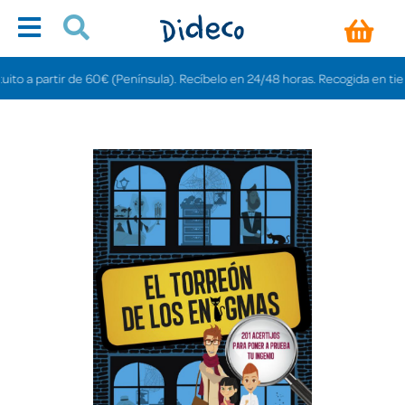
o a partir de 60€ (Península). Recíbelo en 24/48 horas. Recogida en tiendas