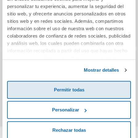
personalizar tu experiencia, aumentar la seguridad del
sitio web, y ofrecerte anuncios personalizados en otros
sitios web y en redes sociales. Además, compartimos
información sobre el uso de nuestra web con nuestros
colaboradores de confianza de redes sociales, publicidad
y análisis web, los cuales pueden combinarla con otra
información recopilada a partir del uso que hayas hecho
de sus servicios. Para más información consulta la
Abremente Fan 5-
Pequeño Sherlock:
A
Política de Cookies
y la
Política de Privacidad
.
Mostrar detalles
6 años
El caso del cuadro
poc
misterioso
8,50€
8,50€
Permitir todas
Comprar
Comprar
Personalizar
Rechazar todas