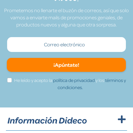
Prometemos no llenarte el buzón de correos, así que solo
vamos a enviarte mails de promociones geniales, de
productos nuevos y alguna que otra sorpresa.
¡Apúntate!
He leído y acepto la
política de privacidad
y los
términos y
condiciones.
Información Dideco