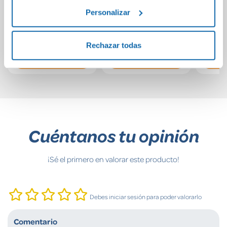
cast
Física y Química 4
Se
Personalizar
ESO [Andalucía]
Adom
39,03€
37,30€
Rechazar todas
Comprar
Comprar
Cuéntanos tu opinión
¡Sé el primero en valorar este producto!
Debes iniciar sesión para poder valorarlo