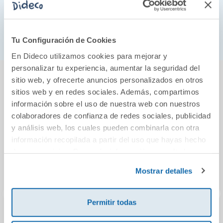
cuota de talento natural de siempre. No se dejan
atropellar: antes atropellarían ellas y ellos. Y no les
gusta mucho sentirse antologados.
Tu Configuración de Cookies
En Dideco utilizamos cookies para mejorar y
personalizar tu experiencia, aumentar la seguridad del
También podría gustarte...
sitio web, y ofrecerte anuncios personalizados en otros
sitios web y en redes sociales. Además, compartimos
información sobre el uso de nuestra web con nuestros
colaboradores de confianza de redes sociales, publicidad
y análisis web, los cuales pueden combinarla con otra
información recopilada a partir del uso que hayas hecho
de sus servicios. Para más información consulta la
Política de Cookies
y la
Política de Privacidad
.
Mostrar detalles
Permitir todas
C.Naturales 1prm
Proyecto: Fanfest.
F