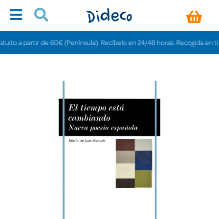
o a partir de 60€ (Península). Recíbelo en 24/48 horas. Recogida en tiendas