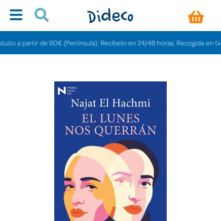
o a partir de 60€ (Península). Recíbelo en 24/48 horas. Recogida en tiendas