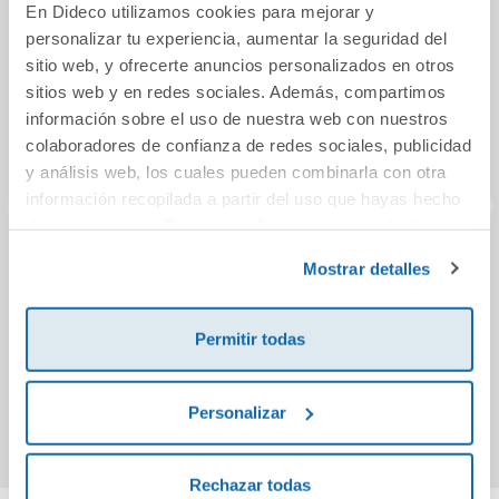
En Dideco utilizamos cookies para mejorar y
personalizar tu experiencia, aumentar la seguridad del
sitio web, y ofrecerte anuncios personalizados en otros
sitios web y en redes sociales. Además, compartimos
información sobre el uso de nuestra web con nuestros
colaboradores de confianza de redes sociales, publicidad
y análisis web, los cuales pueden combinarla con otra
información recopilada a partir del uso que hayas hecho
de sus servicios. Para más información consulta la
Política de Cookies
y la
Política de Privacidad
.
La soga de cristal
Tenemos que
Los
Mostrar detalles
(Muerte en Santa
hablar
Rita 3)
Permitir todas
12,95€
12,95€
Comprar
Comprar
Personalizar
Rechazar todas