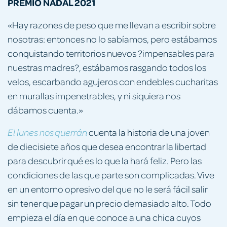
PREMIO NADAL 2021
«Hay razones de peso que me llevan a escribir sobre
nosotras: entonces no lo sabíamos, pero estábamos
conquistando territorios nuevos ?impensables para
nuestras madres?, estábamos rasgando todos los
velos, escarbando agujeros con endebles cucharitas
en murallas impenetrables, y ni siquiera nos
dábamos cuenta.»
cuenta la historia de una joven
El lunes nos querrán
de diecisiete años que desea encontrar la libertad
para descubrir qué es lo que la hará feliz. Pero las
condiciones de las que parte son complicadas. Vive
en un entorno opresivo del que no le será fácil salir
sin tener que pagar un precio demasiado alto. Todo
empieza el día en que conoce a una chica cuyos