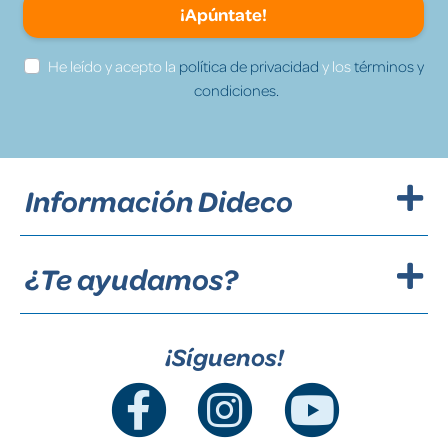
¡Apúntate!
He leído y acepto la
política de privacidad
y los
términos y
condiciones.
Información Dideco
¿Te ayudamos?
¡Síguenos!