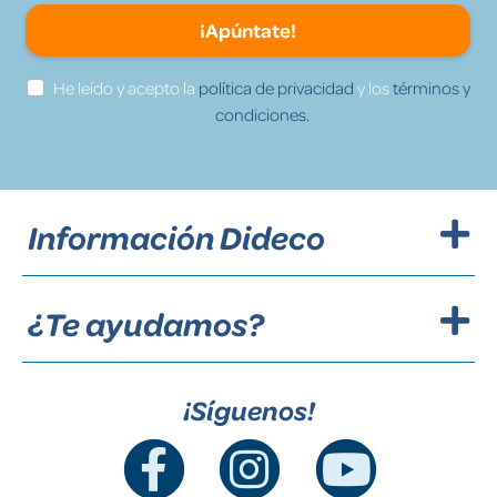
¡Apúntate!
He leído y acepto la
política de privacidad
y los
términos y
condiciones.
Información Dideco
¿Te ayudamos?
¡Síguenos!