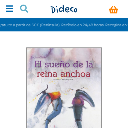
to a partir de 60€ (Península). Recíbelo en 24/48 horas. Recogida en tienda