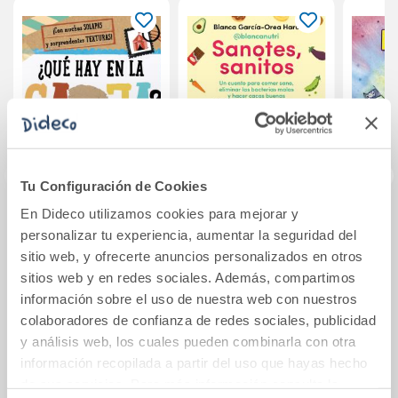
Tu Configuración de Cookies
En Dideco utilizamos cookies para mejorar y
¿Qué hay en la
Sanotes, sanitos
Perla
personalizar tu experiencia, aumentar la seguridad del
caja?
(Per
sitio web, y ofrecerte anuncios personalizados en otros
sitios web y en redes sociales. Además, compartimos
16,95€
16,95€
información sobre el uso de nuestra web con nuestros
colaboradores de confianza de redes sociales, publicidad
Comprar
Comprar
y análisis web, los cuales pueden combinarla con otra
información recopilada a partir del uso que hayas hecho
de sus servicios. Para más información consulta la