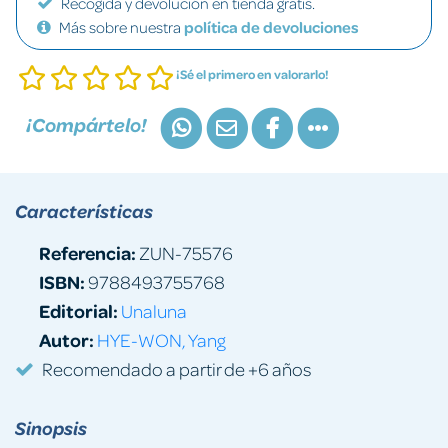
Recogida y devolución en tienda gratis.
Más sobre nuestra
política de devoluciones
¡Sé el primero en valorarlo!
¡Compártelo!
Características
Referencia:
ZUN-75576
ISBN:
9788493755768
Editorial:
Unaluna
Autor:
HYE-WON, Yang
Recomendado a partir de +6 años
Sinopsis