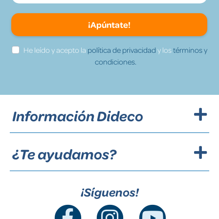
¡Apúntate!
He leído y acepto la
política de privacidad
y los
términos y
condiciones.
Información Dideco
¿Te ayudamos?
¡Síguenos!