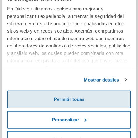
En Dideco utilizamos cookies para mejorar y
personalizar tu experiencia, aumentar la seguridad del
sitio web, y ofrecerte anuncios personalizados en otros
sitios web y en redes sociales. Además, compartimos
información sobre el uso de nuestra web con nuestros
colaboradores de confianza de redes sociales, publicidad
y análisis web, los cuales pueden combinarla con otra
información recopilada a partir del uso que hayas hecho
de sus servicios. Para más información consulta la
Política de Cookies
y la
Política de Privacidad
.
Mostrar detalles
El viaje de Papá
LINGUA E
Ma
Noel
LITERATURA 1 ESO
ad
CONTRUINDO
cur
Permitir todas
MUNDOS
14,96€
56,78€
Personalizar
Comprar
Comprar