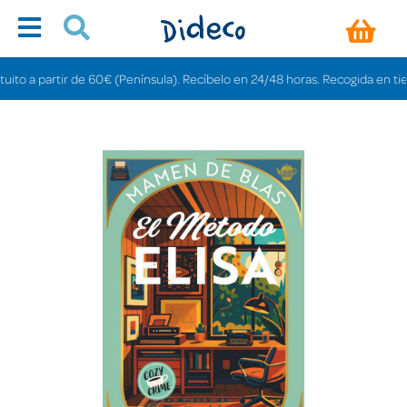
 a partir de 60€ (Península). Recíbelo en 24/48 horas. Recogida en tiendas 