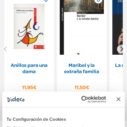
Anillos para una
Maribel y la
La d
dama
extraña familia
11,95€
11,50€
Comprar
Comprar
Tu Configuración de Cookies