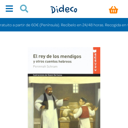
ito a partir de 60€ (Península). Recíbelo en 24/48 horas. Recogida en tienda