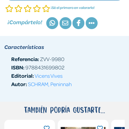
¡Sé el primero en valorarlo!
¡Compártelo!
Características
Referencia:
ZVV-9980
ISBN:
9788431699802
Editorial:
Vicens Vives
Autor:
SCHRAM, Peninnah
También podría gustarte...