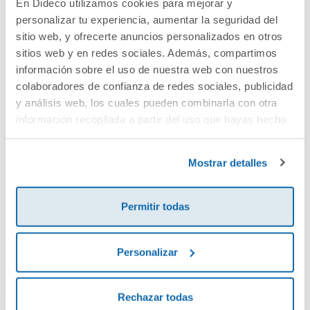
En Dideco utilizamos cookies para mejorar y
personalizar tu experiencia, aumentar la seguridad del
Cuéntanos tu opinión
sitio web, y ofrecerte anuncios personalizados en otros
sitios web y en redes sociales. Además, compartimos
¡Sé el primero en valorar este producto!
información sobre el uso de nuestra web con nuestros
colaboradores de confianza de redes sociales, publicidad
y análisis web, los cuales pueden combinarla con otra
información recopilada a partir del uso que hayas hecho
Debes iniciar sesión para poder valorarlo
de sus servicios. Para más información consulta la
Política de Cookies
y la
Política de Privacidad
.
Mostrar detalles
Permitir todas
Personalizar
Envía tu opinión
Rechazar todas