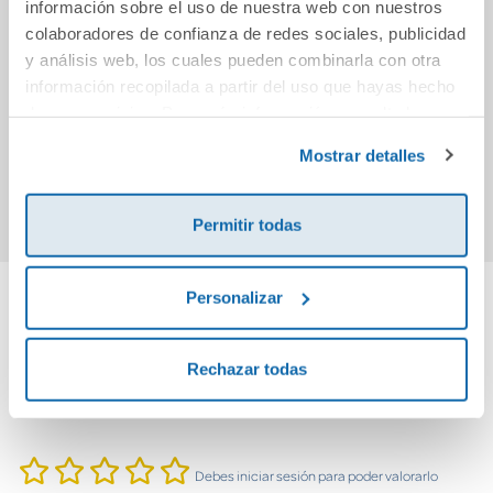
información sobre el uso de nuestra web con nuestros
colaboradores de confianza de redes sociales, publicidad
Volver a empezar
Los claustros
Te he
y análisis web, los cuales pueden combinarla con otra
(It Starts with Us)
tu n
información recopilada a partir del uso que hayas hecho
Jesús 
de sus servicios. Para más información consulta la
10,95€
12,95€
Política de Cookies
y la
Política de Privacidad
.
Mostrar detalles
Comprar
Comprar
Permitir todas
Personalizar
Cuéntanos tu opinión
Rechazar todas
¡Sé el primero en valorar este producto!
Debes iniciar sesión para poder valorarlo