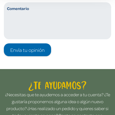
Envía tu opinión
¿Te ayudamos?
¿Necesitas que te ayudemos a acceder a tu cuenta? ¿Te
gustaría proponernos alguna idea o algún nuevo
producto? ¿Has realizado un pedido y quieres saber si