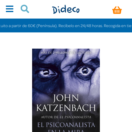
 a partir de 60€ (Península). Recíbelo en 24/48 horas. Recogida en tiendas g