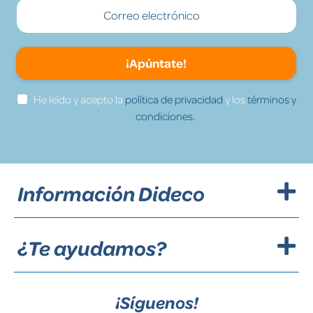
¡Apúntate!
He leído y acepto la
política de privacidad
y los
términos y
condiciones.
Información Dideco
¿Te ayudamos?
¡Síguenos!