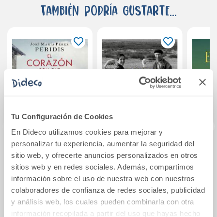
También podría gustarte...
Tu Configuración de Cookies
En Dideco utilizamos cookies para mejorar y
personalizar tu experiencia, aumentar la seguridad del
El corazón con que
Viaje a la Alcarria
Tre
sitio web, y ofrecerte anuncios personalizados en otros
vivo
seguido de Nuevo
E
sitios web y en redes sociales. Además, compartimos
viaje a La Alcarria
información sobre el uso de nuestra web con nuestros
colaboradores de confianza de redes sociales, publicidad
11,95€
12,95€
y análisis web, los cuales pueden combinarla con otra
Comprar
Comprar
información recopilada a partir del uso que hayas hecho