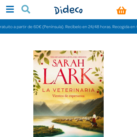
to a partir de 60€ (Península). Recíbelo en 24/48 horas. Recogida en tienda