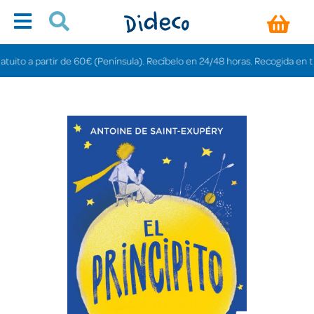
o a partir de 60€ (Península). Recíbelo en 24/48 horas. Recogida en tiendas