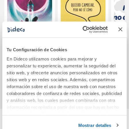
Tu Configuración de Cookies
La estrella y el
Quiero cambiar,
Cho
vacío
pero no sé cómo
stu
En Dideco utilizamos cookies para mejorar y
Anda
personalizar tu experiencia, aumentar la seguridad del
sitio web, y ofrecerte anuncios personalizados en otros
14,94€
5,95€
sitios web y en redes sociales. Además, compartimos
Comprar
Comprar
información sobre el uso de nuestra web con nuestros
colaboradores de confianza de redes sociales, publicidad
y análisis web, los cuales pueden combinarla con otra
información recopilada a partir del uso que hayas hecho
de sus servicios. Para más información consulta la
Política de Cookies
y la
Política de Privacidad
.
Mostrar detalles