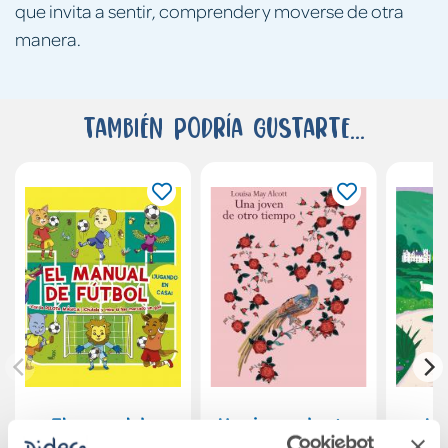
que invita a sentir, comprender y moverse de otra
manera.
También podría gustarte...
El manual de
Una joven de otro
Un
fútbol
tiempo