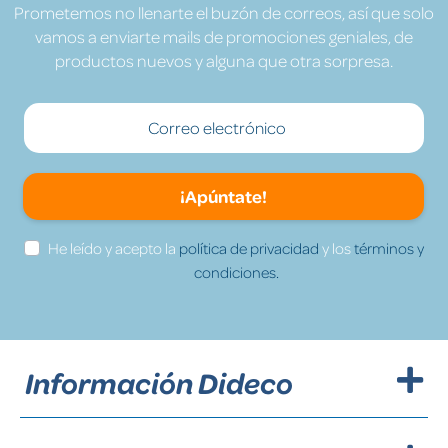
Prometemos no llenarte el buzón de correos, así que solo
vamos a enviarte mails de promociones geniales, de
productos nuevos y alguna que otra sorpresa.
¡Apúntate!
He leído y acepto la
política de privacidad
y los
términos y
condiciones.
Información Dideco