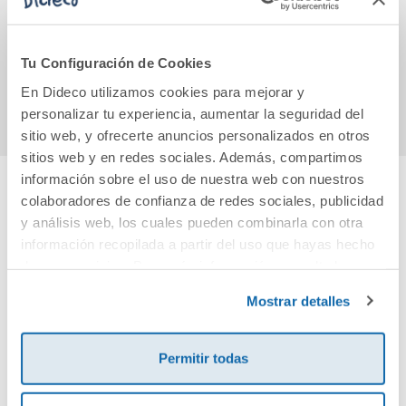
11,90€
10,00€
Tu Configuración de Cookies
Comprar
Comprar
En Dideco utilizamos cookies para mejorar y
personalizar tu experiencia, aumentar la seguridad del
sitio web, y ofrecerte anuncios personalizados en otros
sitios web y en redes sociales. Además, compartimos
información sobre el uso de nuestra web con nuestros
colaboradores de confianza de redes sociales, publicidad
Cuéntanos tu opinión
y análisis web, los cuales pueden combinarla con otra
información recopilada a partir del uso que hayas hecho
¡Sé el primero en valorar este producto!
de sus servicios. Para más información consulta la
Política de Cookies
y la
Política de Privacidad
.
Mostrar detalles
Debes iniciar sesión para poder valorarlo
Permitir todas