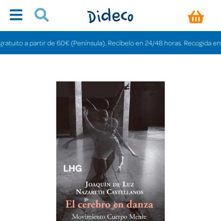
ito a partir de 60€ (Península). Recíbelo en 24/48 horas. Recogida en tiend